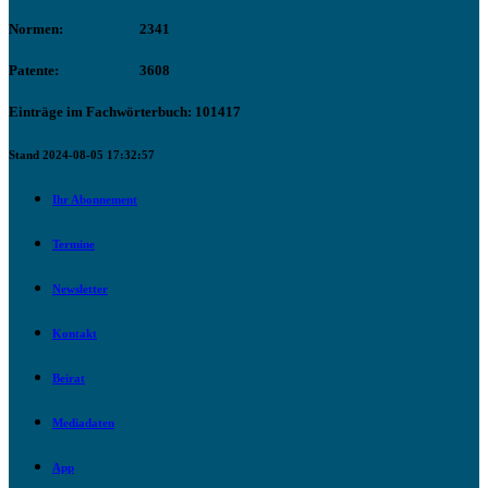
Normen:
2341
Patente:
3608
Einträge im Fachwörterbuch: 101417
Stand 2024-08-05 17:32:57
Ihr Abonnement
Termine
Newsletter
Kontakt
Beirat
Mediadaten
App