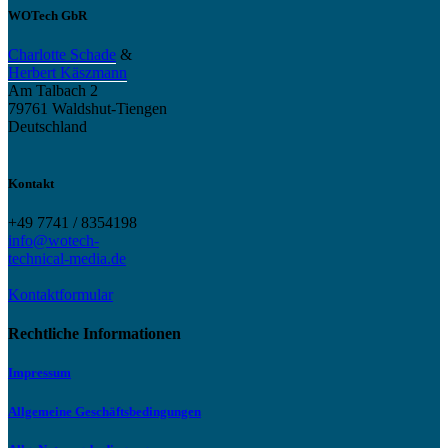
WOTech GbR
Charlotte Schade
&
Herbert Käszmann
Am Talbach 2
79761 Waldshut-Tiengen
Deutschland
Kontakt
+49 7741 / 8354198
info@wotech-
technical-media.de
Kontaktformular
Rechtliche Informationen
Impressum
Allgemeine Geschäftsbedingungen