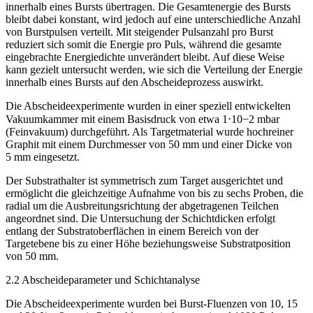
innerhalb eines Bursts übertragen. Die Gesamtenergie des Bursts
bleibt dabei konstant, wird jedoch auf eine unterschiedliche Anzahl
von Burstpulsen verteilt. Mit steigender Pulsanzahl pro Burst
reduziert sich somit die Energie pro Puls, während die gesamte
eingebrachte Energiedichte unverändert bleibt. Auf diese Weise
kann gezielt untersucht werden, wie sich die Verteilung der Energie
innerhalb eines Bursts auf den Abscheideprozess auswirkt.
Die Abscheideexperimente wurden in einer speziell entwickelten
Vakuumkammer mit einem Basisdruck von etwa 1
⋅
10
−2
mbar
(Feinvakuum) durchgeführt. Als Targetmaterial wurde hochreiner
Graphit mit einem Durchmesser von 50 mm und einer Dicke von
5 mm eingesetzt.
Der Substrathalter ist symmetrisch zum Target ausgerichtet und
ermöglicht die gleichzeitige Aufnahme von bis zu sechs Proben, die
radial um die Ausbreitungsrichtung der abgetragenen Teilchen
angeordnet sind. Die Untersuchung der Schichtdicken erfolgt
entlang der Substratoberflächen in einem Bereich von der
Targetebene bis zu einer Höhe beziehungsweise Substratposition
von 50 mm.
2.2 ­Abscheideparameter und Schichtanalyse
Die Abscheideexperimente wurden bei Burst-Fluenzen von 10, 15