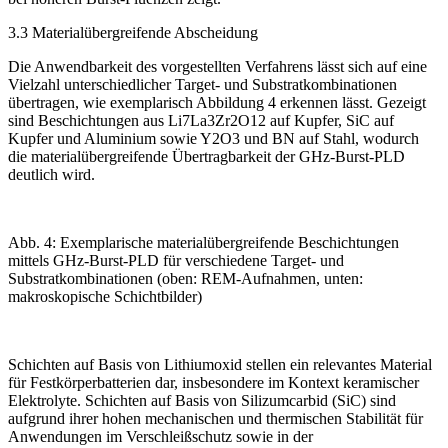
3.3 ­Materialübergreifende Abscheidung
Die Anwendbarkeit des vorgestellten Verfahrens lässt sich auf eine
Vielzahl unterschiedlicher Target- und Substratkombinationen
übertragen, wie exemplarisch
Abbildung 4
erkennen lässt. Gezeigt
sind Beschichtungen aus Li
7
La
3
Zr
2
O
12
auf Kupfer, SiC auf
Kupfer und Aluminium sowie Y
2
O
3
und BN auf Stahl, wodurch
die materialübergreifende Übertragbarkeit der GHz-Burst-PLD
deutlich wird.
Abb. 4: Exemplarische materialübergreifende Beschichtungen
mittels GHz-Burst-PLD für verschiedene Target- und
Substratkombinationen (oben: REM-Aufnahmen, unten:
makroskopische Schichtbilder)
Schichten auf Basis von Lithiumoxid stellen ein relevantes Material
für Festkörperbatterien dar, insbesondere im Kontext keramischer
Elektrolyte. Schichten auf Basis von Sili­zumcarbid (SiC) sind
aufgrund ihrer hohen mechanischen und thermischen Stabilität für
Anwendungen im Verschleißschutz sowie in der