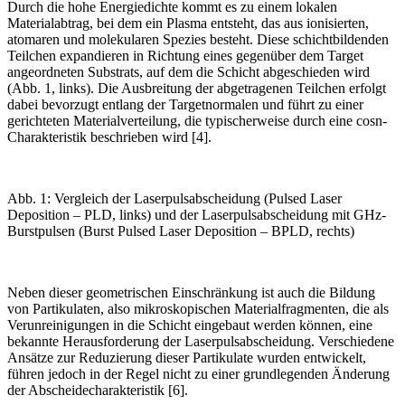
Durch die hohe Energiedichte kommt es zu einem lokalen
Materialabtrag, bei dem ein Plasma entsteht, das aus ionisierten,
atomaren und molekularen Spezies besteht. Diese schichtbildenden
Teilchen expandieren in Richtung eines gegenüber dem Target
angeordneten Substrats, auf dem die Schicht abgeschieden wird
(
Abb. 1, links
). Die Ausbreitung der abgetragenen Teilchen erfolgt
dabei bevorzugt entlang der Targetnormalen und führt zu einer
gerichteten Materialverteilung, die typischerweise durch eine cos
n
-
Charakteristik beschrieben wird [4].
Abb. 1: Vergleich der Laserpulsabscheidung (Pulsed Laser
Deposition – PLD, links) und der Laserpulsabscheidung mit GHz-
Burstpulsen (Burst Pulsed Laser Deposition – BPLD, rechts)
Neben dieser geometrischen Einschränkung ist auch die Bildung
von Partikulaten, also mikroskopischen Materialfragmenten, die als
Verunreinigungen in die Schicht eingebaut werden können, eine
bekannte Herausforderung der Laserpulsabscheidung. Verschiedene
Ansätze zur Reduzierung dieser Partikulate wurden entwickelt,
führen jedoch in der Regel nicht zu einer grundlegenden Änderung
der Abscheidecharakteristik [6].