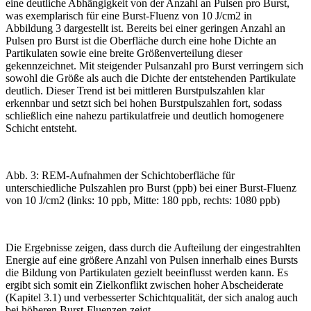
eine deutliche Abhän­gigkeit von der Anzahl an Pulsen pro Burst,
was exemplarisch für eine Burst-Fluenz von 10 J/cm
2
in
Abbildung 3
dargestellt ist. Bereits bei einer geringen Anzahl an
Pulsen pro Burst ist die Oberfläche durch eine hohe Dichte an
Partikulaten sowie eine breite Größenverteilung dieser
gekennzeichnet. Mit steigender Pulsanzahl pro Burst verringern sich
sowohl die Größe als auch die Dichte der entstehenden Partikulate
deutlich. Dieser Trend ist bei mittleren Burstpulszahlen klar
erkennbar und setzt sich bei hohen Burstpulszahlen fort, sodass
schließlich eine nahezu partikulatfreie und deutlich homogenere
Schicht entsteht.
Abb. 3: REM-Aufnahmen der Schichtoberfläche für
unterschiedliche Pulszahlen pro Burst (ppb) bei einer Burst-Fluenz
von 10 J/cm2 (links: 10 ppb, Mitte: 180 ppb, rechts: 1080 ppb)
Die Ergebnisse zeigen, dass durch die Aufteilung der eingestrahlten
Energie auf eine größere Anzahl von Pulsen innerhalb eines Bursts
die Bildung von Partikulaten gezielt beeinflusst werden kann. Es
ergibt sich somit ein Zielkonflikt zwischen hoher Abscheiderate
(
Kapitel 3.1
) und verbesserter Schichtqualität, der sich analog auch
bei höheren Burst-Fluenzen zeigt.