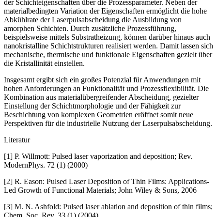
der Schichteigenschaften über die Prozessparameter. Neben der
mate­rialbedingten Variation der Eigenschaften ermöglicht die hohe
Abkühlrate der Laserpuls­abscheidung die Ausbildung von
amorphen Schichten. Durch zusätzliche Prozessführung,
beispielsweise mittels Substratheizung, können darüber hinaus auch
nanokristalline Schichtstrukturen realisiert werden. Damit lassen sich
mechanische, thermische und funktionale Eigenschaften gezielt über
die Kristallinität einstellen.
Insgesamt ergibt sich ein großes Potenzial für Anwendungen mit
hohen Anforderungen an Funktionalität und Prozessflexibilität. Die
Kombination aus materialübergreifender Abscheidung, gezielter
Einstellung der Schichtmorphologie und der Fähigkeit zur
Beschichtung von komplexen Geometrien eröffnet somit neue
Perspektiven für die industrielle Nutzung der Laserpulsabscheidung.
Literatur
[1]
P. Willmott: Pulsed laser vaporization and deposition; Rev.
ModernPhys. 72 (1) (2000)
[2] R. Eason: Pulsed Laser Deposition of Thin Films: Applications-
Led Growth of Functional Materials; John Wiley & Sons, 2006
[3] M. N. Ashfold: Pulsed laser ablation and deposition of thin films;
Chem. Soc. Rev. 33 (1) (2004)