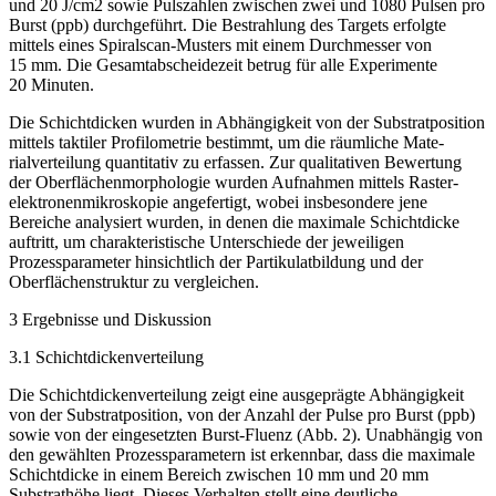
und 20 J/cm
2
sowie Pulszahlen zwischen zwei und 1080 Pulsen pro
Burst (ppb) durchgeführt. Die Bestrahlung des Targets erfolgte
mittels eines Spiralscan-Musters mit einem Durchmesser von
15 mm. Die Gesamtabscheidezeit betrug für alle Experimente
20 Minuten.
Die Schichtdicken wurden in Abhängigkeit von der Substratposition
mittels taktiler Profilometrie bestimmt, um die räumliche Mate­
rialverteilung quantitativ zu erfassen. Zur qualitativen Bewertung
der Oberflächenmorphologie wurden Aufnahmen mittels Raster­
elektronenmikroskopie angefertigt, wobei insbesondere jene
Bereiche analysiert wurden, in denen die maximale Schichtdicke
auftritt, um charakteristische Unterschiede der jeweiligen
Prozessparameter hinsichtlich der Partikulatbildung und der
Oberflächenstruktur zu vergleichen.
3 Ergebnisse und Diskussion
3.1 Schichtdickenverteilung
Die Schichtdickenverteilung zeigt eine ausgeprägte Abhängigkeit
von der Substratposition, von der Anzahl der Pulse pro Burst (ppb)
sowie von der eingesetzten Burst-­Fluenz (
Abb. 2
). Unabhängig von
den gewählten Prozessparametern ist erkennbar, dass die maximale
Schichtdicke in einem Bereich zwischen 10 mm und 20 mm
Substrathöhe liegt. Dieses Verhalten stellt eine deutliche