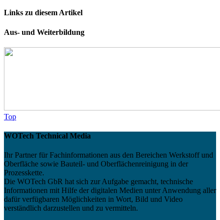
Links zu diesem Artikel
Aus- und Weiterbildung
Top
WOTech Technical Media
Ihr Partner für Fachinformationen aus den Bereichen Werkstoff und
Oberfläche sowie Bauteil- und Oberflächenreinigung in der
Prozesskette.
Die WOTech GbR hat sich zur Aufgabe gemacht, technische
Informationen mit Hilfe der digitalen Medien unter Anwendung aller
dafür verfügbaren Möglichkeiten in Wort, Bild und Video
verständlich darzustellen und zu vermitteln.