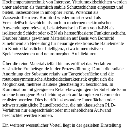
Hochtemperaturtechnik von Interesse. Yittriumoxidschichten werden
unter anderem als thermisch stabile Schutzschichten eingesetzt und
bieten, insbesondere in amorpher Form, Potenzial als
Wasserstoffbarriere. Bornitrid wiederum ist sowohl als
Verschleißschutzschicht als auch in modernen elektronischen
Anwendungen relevant, beispielsweise in Form von h-BN als
isolierende Schicht oder c-BN als hartstoffbasierte Funktionsschicht.
Darüber hinaus gewinnen Mate­rialien auf Basis von Bornitrid
zunehmend an Bedeutung für neuartige elektronische Bauelemente
im Kontext künstlicher Intelligenz, etwa in memristiven
Speichersystemen und neuromorphen Architekturen.
Über die reine Materialvielfalt hinaus eröffnet das Verfahren
zusätzliche Freiheitsgrade in der Prozessführung. Durch die radiale
Anordnung der Substrate relativ zur Targetoberfläche und die
rotationssymmetrische Abscheidecharakteristik ergibt sich die
Möglichkeit, mehrere Bauteile gleichzeitig zu beschichten. In
Kombination mit geeigneten Relativbewegungen der Substrate kann
so eine homogene Beschichtung auch auf komplexen Geometrien
realisiert werden. Dies betrifft insbesondere Innenflächen oder
schwer zugängliche Bauteilbereiche, die mit klassischen PLD-
Verfahren nur eingeschränkt oder mit erheblichem Aufwand
beschichtet werden können.
Ein weiterer wesentlicher Vorteil liegt in der gezielten Einstellung