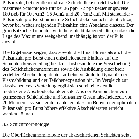
Pulsanzahl, bei der die maximale Schichtdicke erreicht wird. Die
maximale Schichtdicke tritt bei 36 ppb, 72 ppb beziehungsweise
180 ppb für 10 J/cm
2
, 15 J/cm
2
und 20 J/cm
2
auf. Mit steigender ­
Pulsanzahl pro Burst nimmt die Schichtdicke zunächst deutlich zu,
bevor bei weiter steigenden Pulszahlen eine Abnahme einsetzt. Der
grundsätzliche Trend der Verteilung bleibt dabei erhalten, sodass die
Lage des Maximums weitgehend unabhängig ist von der Puls­
anzahl.
Die Ergebnisse zeigen, dass sowohl die Burst-Fluenz als auch die
Pulsanzahl pro Burst einen entscheidenden Einfluss auf die
Schichtdickenverteilung besitzen. Insbesondere die Verschiebung
des Schichtdickenmaximums sowie die Ausbildung einer breit
verteilten Abscheidung deuten auf eine veränderte Dynamik der
Plasmabildung und der Teilchen­expansion hin. Im Vergleich zur
klassischen cos
n
-Verteilung ergibt sich somit eine deutlich
modifizierte Abscheidecharakteristik. Aus der Kombination von
gemessener Schichtdicke und konstanter Gesamtabscheidezeit von
20 Minuten lässt sich zudem ableiten, dass im Bereich der optimalen
Pulsanzahl pro Burst höhere effektive Abscheideraten erreicht
werden können.
3.2 Schichtmorphologie
Die Oberflächenmorphologie der abgeschiedenen Schichten zeigt