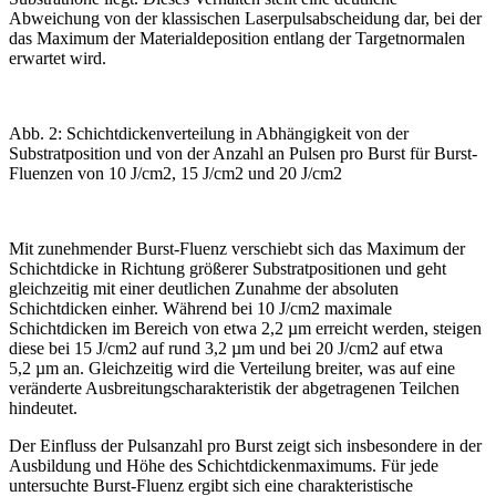
Abweichung von der klassischen Laserpuls­abscheidung dar, bei der
das Maximum der Materialdeposition entlang der Targetnormalen
erwartet wird.
Abb. 2: Schichtdickenverteilung in Abhängigkeit von der
Substratposition und von der Anzahl an Pulsen pro Burst für Burst-
Fluenzen von 10 J/cm2, 15 J/cm2 und 20 J/cm2
Mit zunehmender Burst-Fluenz verschiebt sich das Maximum der
Schichtdicke in Richtung größerer Substratpositionen und geht
gleichzeitig mit einer deutlichen Zunahme der absoluten
Schichtdicken einher. Während bei 10 J/cm
2
maximale
Schichtdicken im Bereich von etwa 2,2
µ
m erreicht werden, steigen
diese bei 15 J/cm
2
auf rund 3,2
µ
m und bei 20 J/cm
2
auf etwa
5,2
µ
m an. Gleichzeitig wird die Verteilung breiter, was auf eine
veränderte Ausbreitungscharakteristik der abgetragenen Teilchen
hindeutet.
Der Einfluss der Pulsanzahl pro Burst zeigt sich insbesondere in der
Ausbildung und Höhe des Schichtdickenmaximums. Für jede
untersuchte Burst-Fluenz ergibt sich eine charakteristische