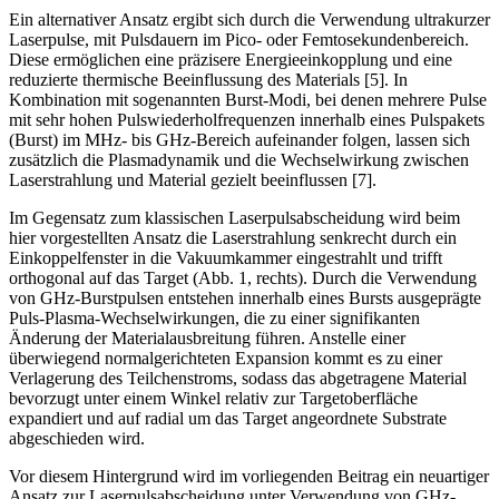
Ein alternativer Ansatz ergibt sich durch die Verwendung ultrakurzer
Laserpulse, mit Pulsdauern im Pico- oder Femtosekundenbereich.
Diese ermöglichen eine präzisere Energieeinkopplung und eine
reduzierte thermische Beeinflussung des Materials [5]. In
Kombination mit sogenannten Burst-Modi, bei denen mehrere Pulse
mit sehr hohen Pulswiederholfrequenzen innerhalb eines Pulspakets
(Burst) im MHz- bis GHz-Bereich aufeinander folgen, lassen sich
zusätzlich die Plasma­dynamik und die Wechselwirkung zwischen
Laserstrahlung und Material gezielt beeinflussen [7].
Im Gegensatz zum klassischen Laserpulsabscheidung wird beim
hier vorgestellten Ansatz die Laserstrahlung senkrecht durch ein
Einkoppelfenster in die Vakuumkammer eingestrahlt und trifft
orthogonal auf das Target (
Abb. 1, rechts
). Durch die Verwendung
von GHz-Burstpulsen entstehen innerhalb eines Bursts ausgeprägte
Puls-Plasma-Wechselwirkungen, die zu einer signifikanten
Änderung der Materialausbreitung führen. Anstelle einer
überwiegend normalgerichteten Expansion kommt es zu einer
Verlagerung des Teilchenstroms, sodass das abgetragene Material
bevorzugt unter einem Winkel relativ zur Targetoberfläche
expandiert und auf radial um das Target angeordnete Substrate
abgeschieden wird.
Vor diesem Hintergrund wird im vorliegenden Beitrag ein neuartiger
Ansatz zur Laser­pulsabscheidung unter Verwendung von GHz-