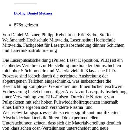
Dr.-Ing. Daniel Metzner
876x gelesen
Von Daniel Metzner, Philipp Rebentrost, Eric Syrbe, Steffen
Weißmantel; Hochschule Mittweida, Laserinstitut Hochschule
Mittweida, Fachgebiet für Laserpulsabscheidung dünner Schichten
und Lasermikrostrukturierung
Die Laserpulsabscheidung (Pulsed Laser Deposition, PLD) ist ein
etabliertes Verfahren zur Herstellung funktionaler Dünnschichten
mit hoher Stöchiometrie und Materialvielfalt. Klassische PLD-
Prozesse sind jedoch durch die gerichtete Ausbreitung der
abgetragenen Teilchen eingeschränkt, was insbesondere die
Beschichtung komplexer Geometrien und Innenflächen erschwert.
Verbesserung bietet ein neuartiger Ansatz zur Laserpulsabscheidung
unter Verwendung von GHz-Pulsen. Durch die Nutzung von
Pulspaketen mit sehr hohen Pulswiederholfrequenzen innerhalb
eines Bursts ergeben sich veränderte Plasma- und
Wechselwirkungsprozesse, die zu einer signifikant modifizierten
Abscheidecharakteristik führen. Die experimentellen
Untersuchungen zeigen, dass sich die Materialverteilung deutlich
von klassischen cos
n
-Verteilungen unterscheidet und neue