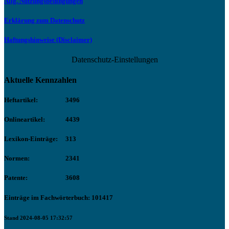
Allg. Nutzungsbedingungen
Erklärung zum Datenschutz
Haftungshinweise (Disclaimer)
Datenschutz-Einstellungen
Aktuelle Kennzahlen
Heftartikel:
3496
Onlineartikel:
4439
Lexikon-Einträge:
313
Normen:
2341
Patente:
3608
Einträge im Fachwörterbuch: 101417
Stand 2024-08-05 17:32:57