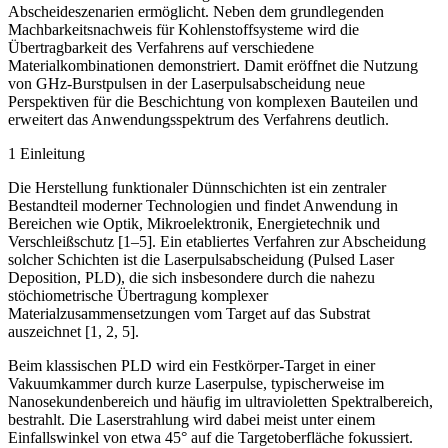
Abscheideszenarien ermöglicht. Neben dem grundlegenden
Machbarkeitsnachweis für Kohlenstoffsysteme wird die
Übertragbarkeit des Verfahrens auf verschiedene
Materialkombinationen ­demonstriert. Damit eröffnet die Nutzung
von GHz-Burstpulsen in der Laserpulsabscheidung neue
Perspektiven für die Beschichtung von komplexen Bauteilen und
erweitert das Anwendungsspektrum des Verfahrens deutlich.
1 Einleitung
Die Herstellung funktionaler Dünnschichten ist ein zentraler
Bestandteil moderner Technologien und findet Anwendung in
Bereichen wie Optik, Mikroelektronik, Energietechnik und
Verschleißschutz [1–5]. Ein etabliertes Verfahren zur Abscheidung
solcher Schichten ist die Laserpulsabscheidung (Pulsed Laser
Deposition, PLD), die sich insbesondere durch die nahezu
stöchiometrische Übertragung komplexer
Materialzusammensetzungen vom Target auf das Substrat
auszeichnet [1, 2, 5].
Beim klassischen PLD wird ein Festkörper-Target in einer
Vakuumkammer durch ­kurze Laserpulse, typischerweise im
Nanosekundenbereich und häufig im ultravioletten Spektralbereich,
bestrahlt. Die Laserstrahlung wird dabei meist unter einem
Einfallswinkel von etwa 45° auf die Targetoberfläche fokussiert.