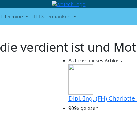
Termine
Datenbanken
ie verdient ist und Moti
Autoren dieses Artikels
Dipl.-Ing. (FH) Charlott
909x gelesen