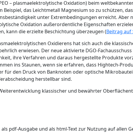
EO – plasmaelektrolytische Oxidation) beim weltbekannten K
 zum Beispiel, das Leichtmetall Magnesium so zu schützen, d
nsbeständigkeit unter Extrembedingungen erreicht. Aber n
olytische Oxidation außerordentliche Eigenschaften erziele
n, kann die erzielte Beschichtung überzeugen (
Beitrag auf S
asmaelektrolytischen Oxidierens hat sich auch die klassisc
ehrlich erwiesen. Der neue aktivierte DGO-Fachausschuss 
keit, ihre Verfahren und daraus hergestellte Produkte vorz
mmen ins Staunen, wenn sie erfahren, dass Hightech-Produ
r für den Druck von Banknoten oder optische Mikrobauteile
ferabscheidung herstellbar sind.
er Weiterentwicklung klassischer und bewährter Oberflächen
s pdf-Ausgabe und als html-Text zur Nutzung auf allen Ger