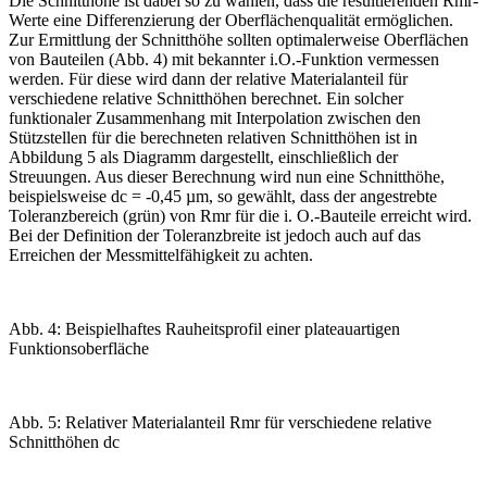
Die Schnitthöhe ist dabei so zu wählen, dass die resultierenden Rmr-
Werte eine Differenzierung der Oberflächenqualität ermöglichen.
Zur Ermittlung der Schnitthöhe ­sollten optimalerweise Oberflächen
von ­Bauteilen (
Abb. 4
) mit bekannter i.O.-Funktion vermessen
werden. Für diese wird dann der relative Materialanteil für
verschiedene relative Schnitthöhen berechnet. Ein solcher
funktionaler Zusammenhang mit Interpolation zwischen den
Stützstellen für die berechneten relativen Schnitthöhen ist in
Abbildung 5
als Diagramm dargestellt, einschließlich der
Streuungen. Aus dieser Berechnung wird nun eine Schnitthöhe,
beispielsweise d
c
= -0,45
µ
m, so gewählt, dass der angestrebte
Toleranzbereich (grün) von Rmr für die i. O.-Bauteile erreicht wird.
Bei der Definition der Toleranzbreite ist jedoch auch auf das
Erreichen der Messmittelfähigkeit zu achten.
Abb. 4: Beispielhaftes Rauheitsprofil einer plateauartigen
Funktionsoberfläche
Abb. 5: Relativer Materialanteil Rmr für verschiedene relative
Schnitthöhen dc