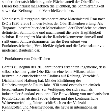
sondern der tatsächlich tragende Flächenanteil der Oberfläche.
Dieser beeinflusst maßgeblich die Dichtheit, die Schmierfähigkeit
sowie das Reibungs- und Verschleißverhalten.
Vor diesem Hintergrund rückt der relative Materialanteil Rmr nach
ISO 21920-2:2021 in den Fokus der Oberflächenbewertung. Als
Traganteil beschreibt er den Materialanteil der Oberfläche bei einer
definierten Schnitthöhe und macht somit die reale Tragfähigkeit
sichtbar. Rmr ergänzt klassische Rauheitskennwerte sinnvoll und
stellt einen Schlüsselparameter für die Beurteilung von
Funktionssicherheit, Verschleißfestigkeit und die Lebensdauer von
modernen Bauteilen dar.
1 Funktionen von Oberflächen
Bereits zu Beginn des 20. Jahrhunderts erkannten Ingenieure, dass
selbst scheinbar glatte Oberflächen eine feine Mikrostruktur
besitzen, die entscheidenden Einfluss auf Reibung, Verschleiß,
Dichtheit und Haftung hat. Mit der Einführung der
Rauheitskenngröße Ra im Jahr 1930 stand erstmals ein einfach
berechenbarer Parameter zur Verfügung, der sich rasch als
industrieller Standard etablierte. Die Entwicklung von mechanischen
Profilographen ab den 1930er-Jahren und ihre kontinuierliche
Weiterentwicklung führten schließlich zu der Vielzahl an
Kenngrößen und Messmethoden, die heute in internationalen