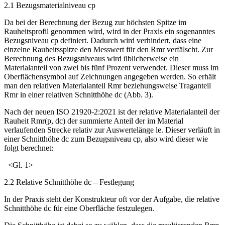
2.1 Bezugsmaterialniveau cp
Da bei der Berechnung der Bezug zur höchsten Spitze im
Rauheitsprofil genommen wird, wird in der Praxis ein sogenanntes
Bezugsniveau c
p
definiert. Dadurch wird verhindert, dass eine
einzelne Rauheitsspitze den Messwert für den Rmr verfälscht. Zur
Berechnung des Bezugsniveaus wird üblicherweise ein
Materialanteil von zwei bis fünf Prozent verwendet. Dieser muss im
­Oberflächensymbol auf Zeichnungen angegeben werden. So erhält
man den relativen Materialanteil Rmr beziehungsweise Traganteil
Rmr in einer relativen Schnitthöhe d
c
(
Abb. 3
).
Nach der neuen ISO 21920-2:2021 ist der relative Materialanteil der
Rauheit Rmr(p, d
c
) der summierte Anteil der im Material
verlaufenden Strecke relativ zur Auswertelänge le. Dieser verläuft in
einer Schnitthöhe d
c
zum Bezugsniveau c
p
, also wird dieser wie
folgt berechnet:
<Gl. 1>
2.2 Relative ­Schnitthöhe d
c
– Festlegung
In der Praxis steht der Konstrukteur oft vor der Aufgabe, die relative
Schnitthöhe dc für eine Oberfläche festzulegen.