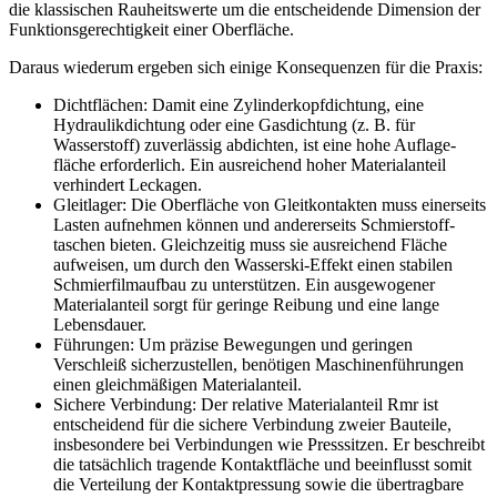
die klassischen Rauheitswerte um die entscheidende Dimension der
Funktionsgerechtigkeit einer Oberfläche.
Daraus wiederum ergeben sich einige Konsequenzen für die Praxis:
Dichtflächen
: Damit eine Zylinderkopfdichtung, eine
Hydraulikdichtung oder eine Gasdichtung (z. B. für
Wasserstoff) zuverlässig abdichten, ist eine hohe Auflage­
fläche erforderlich. Ein ausreichend hoher Materialanteil
verhindert Leckagen.
Gleitlager
: Die Oberfläche von Gleitkontak­ten muss einerseits
Lasten aufnehmen können und andererseits Schmierstoff­
taschen bieten. Gleichzeitig muss sie ausreichend Fläche
aufweisen, um durch den Wasserski-Effekt einen stabilen
Schmierfilmaufbau zu unterstützen. Ein ausgewogener
Materialanteil sorgt für geringe Reibung und eine lange
Lebensdauer.
Führungen
: Um präzise Bewegungen und geringen
Verschleiß sicherzustellen, benötigen Maschinenführungen
einen gleich­mäßigen Materialanteil.
Sichere Verbindung
: Der relative Materialanteil Rmr ist
entscheidend für die sichere Verbindung zweier Bauteile,
insbesondere bei Verbindungen wie Presssitzen. Er beschreibt
die tatsächlich tragende Kontaktfläche und beeinflusst somit
die Verteilung der Kontaktpressung sowie die übertragbare