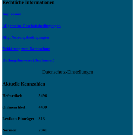
Rechtliche Informationen
Impressum
Allgemeine Geschäftsbedingungen
Allg. Nutzungsbedingungen
Erklärung zum Datenschutz
Haftungshinweise (Disclaimer)
Datenschutz-Einstellungen
Aktuelle Kennzahlen
Heftartikel:
3496
Onlineartikel:
4439
Lexikon-Einträge:
313
Normen:
2341