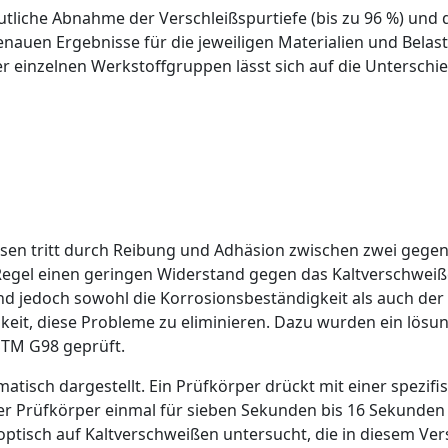
tliche Abnahme der ­Verschleißspurtiefe (bis zu 96 %) un
enauen Ergebnisse für die jeweiligen Materialien und Belas
er einzelnen Werkstoffgruppen lässt sich auf die Untersch
ssen
tritt durch Reibung und Adhäsion zwischen zwei gegen
 Regel einen geringen Widerstand gegen das Kaltverschweiß
sind jedoch sowohl die Korrosionsbeständigkeit als auch d
keit, diese Probleme zu eliminieren. Dazu wurden ein lösun
STM G98 geprüft.
tisch dargestellt. Ein Prüfkörper drückt mit einer spezifi
 der Prüfkörper einmal für sieben Sekunden bis 16 Sekunde
 optisch auf Kaltverschweißen untersucht, die in diesem V