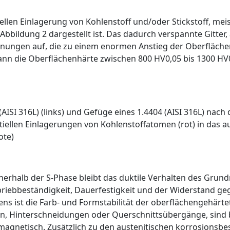
­tiellen Einlagerung von Kohlenstoff und/oder Stickstoff, me
Abbildung 2
dargestellt ist. Das dadurch verspannte Gitter
nungen auf, die zu einem enormen Anstieg der Oberflächen
n die Oberflächenhärte zwischen 800 HV0,05 bis 1300 HV0,
AISI 316L) (links) und Gefüge eines 1.4404 (AISI 316L) nac
titiellen Einlagerungen von Kohlenstoffatomen (rot) in das 
ote)
erhalb der S-Phase bleibt das ­duktile ­Verhalten des Grund
Abriebbeständigkeit, Dauerfestigkeit und der Widerstand ge
rens ist die Farb- und Formstabilität der oberflächengehärt
en, Hinterschneidungen oder Querschnittsübergänge, sind b
agnetisch. Zusätzlich zu den austenitischen korrosionsbe