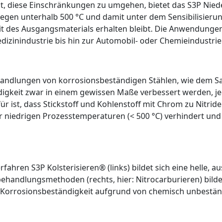
, diese Einschränkungen zu umgehen, bietet das S
3
P Nied
iegen unterhalb 500 °C und damit unter dem Sensibilisier
it des Ausgangsmaterials erhalten bleibt. Die Anwendungen
izinindustrie bis hin zur Automobil- oder Chemieindustrie
andlungen von korrosionsbeständigen Stählen, wie dem Sa
digkeit zwar in einem gewissen Maße verbessert werden, je
ür ist, dass Stickstoff und Kohlenstoff mit Chrom zu Nitri
 niedrigen Prozesstemperaturen (< 500 °C) verhindert und d
fahren S3P Kolsterisieren® (links) bildet sich eine helle, 
handlungsmethoden (rechts, hier: Nitrocarburieren) bildet
er Korrosionsbeständigkeit aufgrund von chemisch unbestän