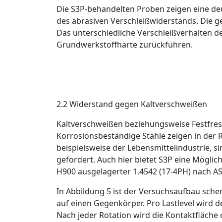
Die S
3
P-behandelten Proben zeigen eine deu
des abrasiven Verschleiß­widerstands. Die g
Das unterschiedliche Verschleißverhalten d
Grundwerkstoffhärte zurückführen.
2.2 Widerstand gegen ­Kaltverschweißen
Kaltverschweißen beziehungsweise
Festfre
Korrosionsbeständige Stähle zeigen in der
beispielsweise der Lebensmittelindustrie, 
gefordert. Auch hier bietet S
3
P eine Möglich
H900 ausgelagerter 1.4542 (17-4PH) nach A
In
Abbildung 5
ist der Versuchsaufbau schema
auf einen Gegenkörper. Pro ­Lastlevel wird
Nach jeder Rotation wird die Kontaktfläche