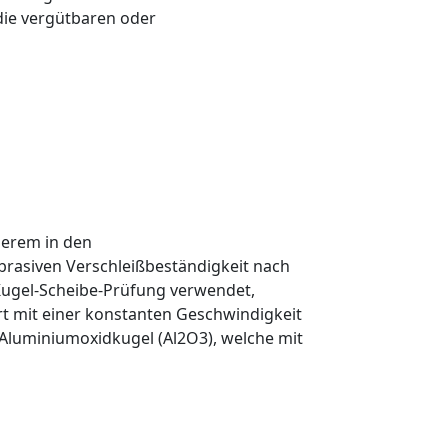
die vergütbaren oder
derem in den
rasiven Verschleißbeständigkeit nach
Kugel-Scheibe-Prüfung verwendet,
ert mit einer konstanten Geschwindigkeit
 Aluminiumoxidkugel (Al
2
O
3
), welche mit