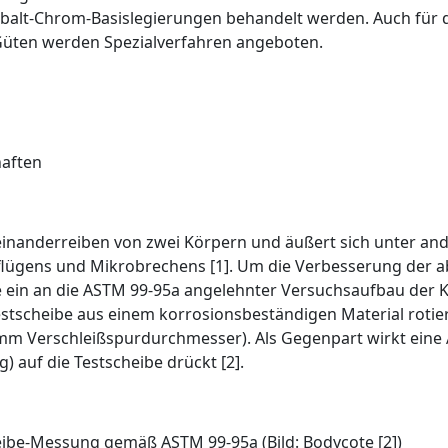
Kobalt-Chrom-Basislegierungen behandelt werden. Auch für 
üten werden Spezialverfahren angeboten.
haften
einanderreiben von zwei Körpern und äußert sich unter an
ügens und Mikro­brechens [1]. Um die Verbesserung der ab
ein an die ASTM 99-95a angelehnter Versuchs­aufbau der 
 Testscheibe aus einem korrosionsbeständigen Material roti
 mm Verschleißspurdurchmesser). Als Gegenpart wirkt eine
g) auf die Testscheibe drückt [2].
eibe-Messung gemäß ASTM 99-95a (Bild: Bodycote [2])