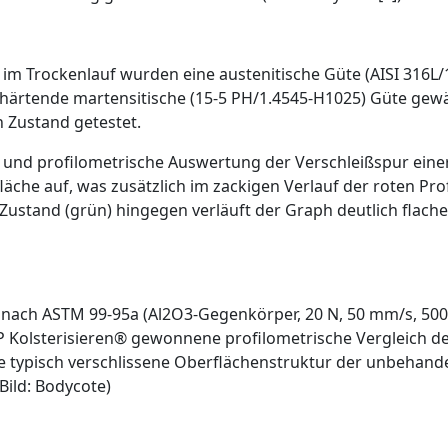
 im Trockenlauf wurden eine ­austenitische Güte (AISI 316L/
shärtende martensitische (15-5 PH/1.4545-H1025) Güte gew
 Zustand getestet.
e und profilometrische Auswertung der Verschleißspur einer
äche auf, was zusätzlich im zackigen Verlauf der roten Pro
ustand (grün) hingegen verläuft der Graph deutlich flacher 
h nach ASTM 99-95a (Al2O3-Gegenkörper, 20 N, 50 mm/s, 500 
Kolsterisieren® gewonnene profilometrische Vergleich des
e typisch verschlissene Oberflächenstruktur der unbehandel
ild: Bodycote)