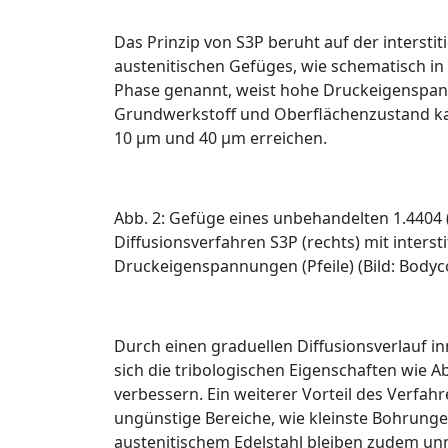
Das Prinzip von S
3
P beruht auf der intersti
austenitischen Gefüges, wie schematisch in
Phase
genannt, weist hohe Druck­eigenspan
Grundwerkstoff und Oberflächenzustand kan
10
µ
m und 40
µ
m erreichen.
Abb. 2: Gefüge eines unbehandelten 1.4404 (
Diffusionsverfahren S3P (rechts) mit inters
Druck­eigenspannungen (Pfeile) (Bild: Bodyc
Durch einen graduellen Diffusionsverlauf inn
sich die tribologischen Eigenschaften wie 
verbessern. Ein weiterer Vorteil des Verfah
ungünstige Bereiche, wie kleinste Bohrung
austenitischem Edelstahl bleiben zudem unm