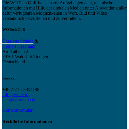
Die WOTech GbR hat sich zur Aufgabe gemacht, technische
Informationen mit Hilfe der digitalen Medien unter Anwendung aller
dafür verfügbaren Möglichkeiten in Wort, Bild und Video
verständlich darzustellen und zu vermitteln.
WOTech GbR
Charlotte Schade
&
Herbert Käszmann
Am Talbach 2
79761 Waldshut-Tiengen
Deutschland
Kontakt
+49 7741 / 8354198
info@wotech-
technical-media.de
Kontaktformular
Rechtliche Informationen