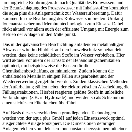
umfangreiche Erfahrungen. Je nach Qualität des Rohwassers und
der Beaufschlagung des Prozesswasser mit Inhaltsstoffen konzipiert
die aqua plus die Anlagentechnik zur Wasseraufbereitung. Dafür
kommen für die Bearbeitung des Rohwassers in breitem Umfang
Ionenaustauscher und Membrantechnologien zum Einsatz. Dabei
rückt aktuell vor allem auch der effiziente Umgang mit Energie zum
Betrieb der Anlagen in den Mittelpunkt.
Das in der galvanischen Beschichtung anfallenden metallhaltigem
Abwasser wird im Hinblick auf den Umweltschutz so behandelt
werden, dass keine schädlichen Stoffe im Wasser verbleiben. Hier
wird aktuell vor allem der Einsatz der Behandlungschemikalien
optimiert, um beispielsweise die Kosten für die
Chemikalienbeschaffung zu minimieren. Zudem können die
enthaltenden Metalle in einigen Fällen ausgearbeitet und der
Wiederverwertung zugeführt werden. Zu den klassischen Methoden
der Aufarbeitung zählen neben der elektrolytischen Abscheidung die
Fällungsreaktionen. Hierbei reagieren gelöste Stoffe in unlösliche
Verbindungen (z.B. in Hydroxide) und werden so als Schlamm in
einen stichfesten Filterkuchen überführt.
Auf Basis dieser verschiedenen grundlegenden Technologien
werden von der aqua plus GmbH auf jeden Einsatzzweck optimal
ausgerichtete Anlage konzipiert. Die Dimensionen derartiger
Anlagen reichen von kleinsten Ionenaustauschersystemen mit einer