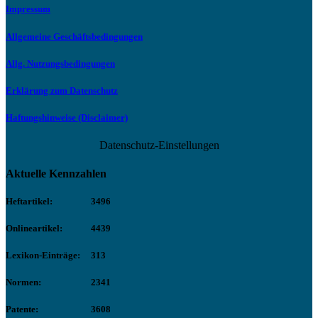
Impressum
Allgemeine Geschäftsbedingungen
Allg. Nutzungsbedingungen
Erklärung zum Datenschutz
Haftungshinweise (Disclaimer)
Datenschutz-Einstellungen
Aktuelle Kennzahlen
Heftartikel:
3496
Onlineartikel:
4439
Lexikon-Einträge:
313
Normen:
2341
Patente:
3608