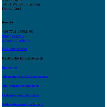
79761 Waldshut-Tiengen
Deutschland
Kontakt
+49 7741 / 8354198
info@wotech-
technical-media.de
Kontaktformular
Rechtliche Informationen
Impressum
Allgemeine Geschäftsbedingungen
Allg. Nutzungsbedingungen
Erklärung zum Datenschutz
Haftungshinweise (Disclaimer)