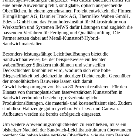
eine breite Anwendung fehlt, sind glatte, optisch ansprechende
Oberflächen. In einem gemeinsamen Projekt entwickeln die Firmen
ElringKlinger AG, Daimler Truck AG, ThermHex Waben GmbH,
Edevis GmbH und das Fraunhofer-Institut für Mikrostruktur von
Werkstoffen und Systemen IMWS dafür Lösungen und zugleich die
passenden Verfahren für Fertigung und Qualitätsprüfung. Die
Partner setzen ­dabei auf Metall-Kunststoff-Hybrid-
Sandwichmaterialien.
Besonders leistungsfähige Leichtbaulösungen bietet die
Sandwichbauweise, bei der beispielsweise ein leichter
wabenförmiger Stützkern mit dünnen und sehr steifen
Deckschichten kombiniert wird, wodurch sich eine hohe
Biegesteifigkeit bei gleichzeitig niedriger Dichte ergibt. Gegenüber
der monolithischen Bauweise lassen sich damit
Gewichtseinsparungen von bis zu 80 Prozent realisieren. Für den
Einsatz von thermoplastischen faserverstärkten Kunststoffen in
Sandwichverbunden bestehen großserientaug­liche
Produktionslösungen, die material- und kosteneffizient sind. Zudem
sind diese Halbzeuge gut recycelbar. Für Lkw- und Caravan-
Aufbauten werden sie bereits erfolgreich eingesetzt.
Um weitere Anwendungsmöglichkeiten zu erschließen, muss ein
bisheriger Nachteil der Sandwich-Leichtbaustrukturen überwunden
werden: Sie haben keine perfekte Oberfläche, wie sie zum Beispiel