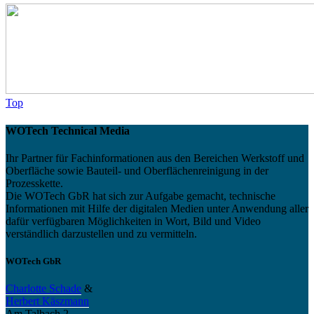
Top
WOTech Technical Media
Ihr Partner für Fachinformationen aus den Bereichen Werkstoff und
Oberfläche sowie Bauteil- und Oberflächenreinigung in der
Prozesskette.
Die WOTech GbR hat sich zur Aufgabe gemacht, technische
Informationen mit Hilfe der digitalen Medien unter Anwendung aller
dafür verfügbaren Möglichkeiten in Wort, Bild und Video
verständlich darzustellen und zu vermitteln.
WOTech GbR
Charlotte Schade
&
Herbert Käszmann
Am Talbach 2