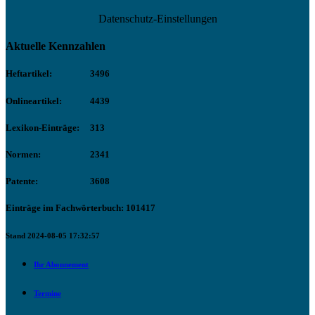
Datenschutz-Einstellungen
Aktuelle Kennzahlen
Heftartikel:
3496
Onlineartikel:
4439
Lexikon-Einträge:
313
Normen:
2341
Patente:
3608
Einträge im Fachwörterbuch: 101417
Stand 2024-08-05 17:32:57
Ihr Abonnement
Termine