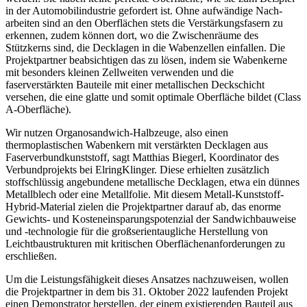
in der Automobilindustrie gefordert ist. Ohne aufwändige Nach­
arbeiten sind an den Oberflächen stets die Verstärkungsfasern zu
erkennen, zudem können dort, wo die Zwischenräume des
Stützkerns sind, die Decklagen in die Wabenzellen einfallen. Die
Projektpartner beabsichtigen das zu lösen, indem sie Wabenkerne
mit besonders kleinen Zellweiten verwenden und die
faserverstärkten Bauteile mit einer metallischen Deckschicht
versehen, die eine glatte und somit optimale Oberfläche bildet (Class
A-Oberfläche).
Wir nutzen Organosandwich-Halbzeuge, also einen
thermoplastischen Wabenkern mit verstärkten Decklagen aus
Faserverbundkunststoff,
sagt Matthias Biegerl, Koordinator des
Verbundprojekts bei ElringKlinger. Diese erhielten zusätzlich
stoffschlüssig angebundene metallische Decklagen, etwa ein dünnes
Metallblech oder eine Metallfolie. Mit diesem Metall-Kunststoff-
Hybrid-Material zielen die Projektpartner darauf ab, das enorme
Gewichts- und Kosteneinsparungspotenzial der Sandwichbauweise
und -technologie für die großserientaugliche Herstellung von
Leichtbaustrukturen mit kritischen Oberflächen­anforderungen zu
erschließen.
Um die Leistungsfähigkeit dieses ­Ansatzes nachzuweisen, wollen
die Projektpartner in dem bis 31. Oktober 2022 laufenden Projekt
einen Demonstrator herstellen, der einem existierenden Bauteil aus