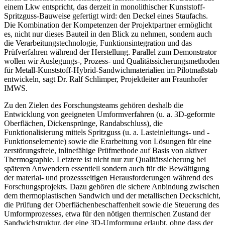
einem Lkw entspricht, das derzeit in monolithischer Kunststoff-
Spritzguss-Bauweise gefertigt wird: den Deckel eines Staufachs.
Die Kombination der Kompetenzen der Projektpartner ermöglicht
es, nicht nur dieses Bauteil in den Blick zu nehmen, sondern auch
die Verarbeitungstechnologie, Funktionsintegration und das
Prüfverfahren während der Herstellung.
Parallel zum Demonstrator
wollen wir Auslegungs-, Prozess- und Qualitätssicherungsmethoden
für Metall-Kunststoff-Hybrid-Sandwichmaterialien im Pilotmaßstab
entwickeln,
sagt Dr. Ralf Schlimper, Projekt­leiter am Fraunhofer
IMWS.
Zu den Zielen des Forschungsteams gehören deshalb die
Entwicklung von geeigneten Umformverfahren (u. a. 3D-geformte
Oberflächen, Dickensprünge, Randabschluss), die
Funktionalisierung mittels Spritzguss (u. a. Lasteinleitungs- und ­
Funktionselemente) sowie die Erarbeitung von Lösungen für eine
zerstörungsfreie, inlinefähige Prüfmethode auf Basis von aktiver
Thermographie. Letztere ist nicht nur zur Qualitätssicherung bei
späteren Anwendern essentiell sondern auch für die Bewältigung
der material- und prozessseitigen Herausforderungen während des
Forschungsprojekts. Dazu gehören die sichere Anbindung zwischen
dem thermoplastischen Sandwich und der metallischen Deckschicht,
die Prüfung der Oberflächen­beschaffenheit sowie die Steuerung des
Umformprozesses, etwa für den nötigen thermischen Zustand der
Sandwichstruktur, der eine 3D-Umformung erlaubt, ohne dass der