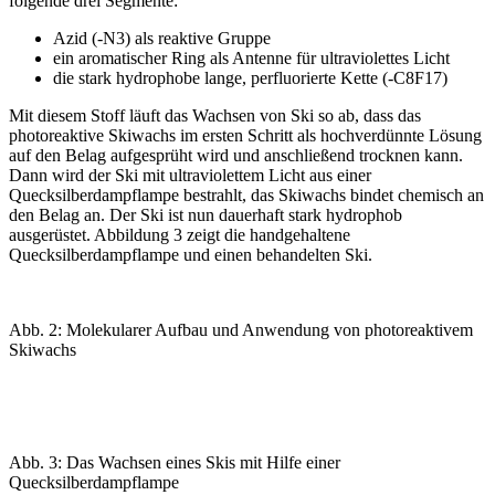
folgende drei Segmente:
Azid (-N
3
) als reaktive Gruppe
ein aromatischer Ring als Antenne für ultra­violettes Licht
die stark hydrophobe lange, perfluorierte Kette (-C
8
F
17
)
Mit diesem Stoff läuft das Wachsen von Ski so ab, dass das
photoreaktive Skiwachs im ersten Schritt als hochverdünnte Lösung
auf den Belag aufgesprüht wird und anschließend trocknen kann.
Dann wird der Ski mit ultraviolettem Licht aus einer
Quecksilberdampflampe bestrahlt, das Skiwachs bindet chemisch an
den Belag an. Der Ski ist nun dauerhaft stark hydrophob
ausgerüstet.
Abbildung 3
zeigt die handgehaltene
Quecksilberdampflampe und einen behandelten Ski.
Abb. 2: Molekularer Aufbau und Anwendung von photoreaktivem
Skiwachs
Abb. 3: Das Wachsen eines Skis mit Hilfe einer
Quecksilberdampflampe