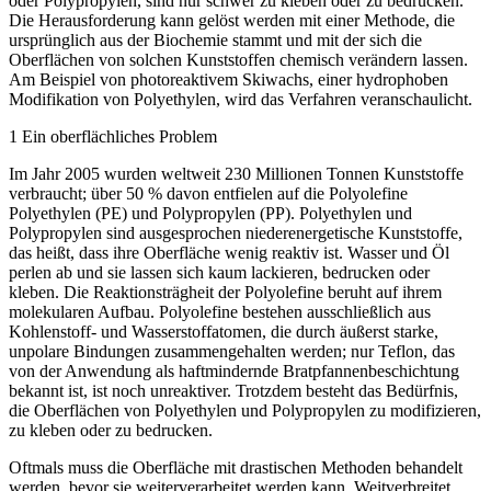
oder Polypropylen, sind nur schwer zu kleben oder zu bedrucken.
Die Herausforderung kann gelöst werden mit einer Methode, die
ursprünglich aus der Biochemie stammt und mit der sich die
Oberflächen von solchen Kunststoffen chemisch verändern lassen.
Am Beispiel von photoreaktivem Skiwachs, einer hydrophoben
Modifikation von Polyethylen, wird das Verfahren veranschaulicht.
1 Ein oberflächliches Problem
Im Jahr 2005 wurden weltweit 230 Millionen Tonnen Kunststoffe
verbraucht; über 50 % davon entfielen auf die Polyolefine
Polyethylen (PE) und Polypropylen (PP). Polyethylen und
Polypropylen sind ausgesprochen niederenergetische Kunststoffe,
das heißt, dass ihre Oberfläche wenig reaktiv ist. Wasser und Öl
perlen ab und sie lassen sich kaum lackieren, bedrucken oder
kleben. Die Reaktionsträgheit der Polyolefine beruht auf ihrem
molekularen Aufbau. Polyolefine bestehen ausschließlich aus
Kohlenstoff- und Wasserstoffatomen, die durch äußerst starke,
unpolare Bindungen zusammengehalten werden; nur Teflon, das
von der Anwendung als haftmindernde Bratpfannenbeschichtung
bekannt ist, ist noch unreaktiver. Trotzdem besteht das Bedürfnis,
die Oberflächen von Polyethylen und Polypropylen zu modifizieren,
zu kleben oder zu bedrucken.
Oftmals muss die Oberfläche mit drastischen Methoden behandelt
werden, bevor sie weiterverarbeitet werden kann. Weitverbreitet