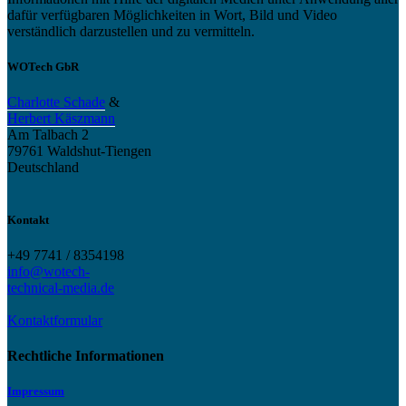
dafür verfügbaren Möglichkeiten in Wort, Bild und Video
verständlich darzustellen und zu vermitteln.
WOTech GbR
Charlotte Schade
&
Herbert Käszmann
Am Talbach 2
79761 Waldshut-Tiengen
Deutschland
Kontakt
+49 7741 / 8354198
info@wotech-
technical-media.de
Kontaktformular
Rechtliche Informationen
Impressum