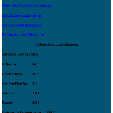
Allgemeine Geschäftsbedingungen
Allg. Nutzungsbedingungen
Erklärung zum Datenschutz
Haftungshinweise (Disclaimer)
Datenschutz-Einstellungen
Aktuelle Kennzahlen
Heftartikel:
3496
Onlineartikel:
4439
Lexikon-Einträge:
313
Normen:
2341
Patente:
3608
Einträge im Fachwörterbuch: 101417