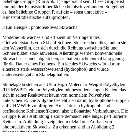
beliebige Gruppe (
R
in
Abb. 1
) angebracht sein. Diese Gruppe ist
nun mit der Kunststoffoberfläche chemisch verbunden. So gelingt
es, fast beliebige Gruppen R auf die – sonst unreaktive –
Kunststoffoberfläche aufzupfropfen.
3 Ein Beispiel: ­photoreaktives Skiwachs
Moderne Skiwachse sind effizient im Verringern des
Gleitwiderstands von Ski auf Schnee. Sie erreichen dies, indem sie
den Wasserfilm, der sich durch die Reibung zwischen Ski und
Schnee bildet, stark abweisen. Allerdings werden konventionelle
Skiwachse schnell abgerieben, sie haften nicht einmal lang genug
für die Dauer eines Rennens. Ein ideales Skiwachs wäre darum
einerseits stark wasserabweisend (hydrophob) und würde
andererseits gut am Skibelag haften.
Skibeläge bestehen aus Ultra-High-Molecular-Weight Polyethylen
(UHMWPE), einem Polyethylen mit besonders langen Ketten, das
sich in seiner Reaktivität kaum von normalem Polyethylen
unterscheidet. Die Aufgabe besteht also darin, hydrophobe Gruppen
auf UHMWPE zu pfropfen. Am stärksten hydrophob sind
perfluorierte Kohlenstoffketten, also teflonartige Verbindungen. Die
Gruppe R aus
Abbildung 1
sollte demnach eine lange, perfluorierte
Kette sein.
Abbildung 2
zeigt den molekularen Aufbau von
photoreaktivem Skiwachs. Zu erkennen sind in
Abbildung 2