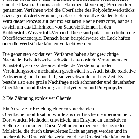
sind die Plasma-, Corona- oder Flammenaktivierung. Bei den drei
genannten Verfahren wird die Oberfläche des Polyolefinwerkstücks
sozusagen dosiert verbrannt, so dass sich reaktive Stellen bilden.
Wird dieser Prozess auf der molekularen Ebene betrachtet, handelt
es sich um das Einbringen von Sauerstoff­atomen in den
Kohlenstoff-Wasserstoff-Verband. Diese sind polar und erhöhen die
Oberflächenenergie. Danach kann beispielsweise ein Lack haften
oder die Werkstücke können verklebt werden.
Die genannten oxidativen Verfahren ­haben aber gewichtige
Nachteile. ­Beispielsweise schwächt das dosierte Verbrennen den
Kunststoff, so dass die anschließende Verklebung in der
Verbindungszone mechanisch geschwächt ist. Auch ist die oxidative
Aktivierung nicht dauerhaft, sie verschwindet mit der Zeit. Es
besteht also eine große Nachfrage nach schonender und dauerhafter
Oberflächenmodifizierung von Polyethylen und Polypropylen.
2 Die Zähmung explosiver Chemie
Ein Ansatz zur Erzielung einer entsprechenden
Oberflächenmodifikation wurde aus der Biochemie übernommen.
Dort wurden Methoden entwickelt, um Enzyme an unreaktiven
Stellen zu markieren. Diese ­Methoden bedienen sich spezieller
Moleküle, die durch ultraviolettes Licht angeregt werden und in
hochreaktive Bruchstücke zerfallen; ­diese Bruchstücke können in