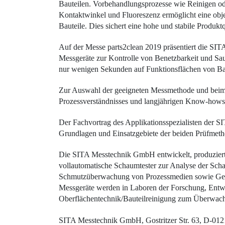
Bauteilen. Vorbehandlungsprozesse wie Reinigen od
Kontaktwinkel und Fluoreszenz ermöglicht eine obje
Bauteile. Dies sichert eine hohe und stabile Produktq
Auf der Messe parts2clean 2019 präsentiert die S
Messgeräte zur Kontrolle von Benetzbarkeit und Sau
nur wenigen Sekunden auf Funktionsflächen von Bau
Zur Auswahl der geeigneten Messmethode und beim 
Prozessverständnisses und langjährigen Know-hows 
Der Fachvortrag des Applikationsspezialisten der S
Grundlagen und Einsatzgebiete der beiden Prüfmet
Die SITA Messtechnik GmbH entwickelt, produziert 
vollautomatische Schaumtester zur Analyse der Scha
Schmutzüberwachung von Prozessmedien sowie Gerät
Messgeräte werden in Laboren der Forschung, Entwic
Oberflächentechnik/Bauteilreinigung zum Überwach
SITA Messtechnik GmbH, Gostritzer Str. 63, D-01