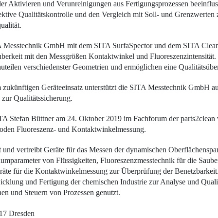
er Aktivieren und Verunreinigungen aus Fertigungsprozessen beeinflu
ktive Qualitätskontrolle und den Vergleich mit Soll- und Grenzwerten 
ualität.
ITA Messtechnik GmbH mit dem SITA SurfaSpector und dem SITA Clea
berkeit mit den Messgrößen Kontaktwinkel und Fluoreszenzintensität. 
teilen verschiedenster Geometrien und ermöglichen eine Qualitätsübe
zukünftigen Geräteeinsatz unterstützt die SITA Messtechnik GmbH auf
zur Qualitätssicherung.
ITA Stefan Büttner am 24. Oktober 2019 im Fachforum der parts2clean v
hoden Fluoreszenz- und Kontaktwinkelmessung.
und vertreibt Geräte für das Messen der dynamischen Oberflächenspan
umparameter von Flüssigkeiten, Fluoreszenzmesstechnik für die Sauberk
e für die Kontaktwinkelmessung zur Überprüfung der Benetzbarkeit.
klung und Fertigung der chemischen Industrie zur Analyse und Qualit
en und Steuern von Prozessen genutzt.
217 Dresden