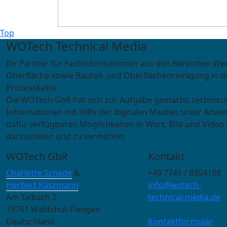
Top
WOTech Technical Media
Ihr Partner für Fachinformationen aus den Bereichen We
Oberfläche sowie Bauteil- und Oberflächenreinigung in d
Prozesskette.
Die WOTech GbR hat sich zur Aufgabe gemacht, technisc
Informationen mit Hilfe der digitalen Medien unter Anwe
dafür verfügbaren Möglichkeiten in Wort, Bild und Video 
darzustellen und zu vermitteln.
WOTech GbR
Kontakt
Charlotte Schade
&
+49 7741 / 8354198
Herbert Käszmann
info@wotech-
Am Talbach 2
technical-media.de
79761 Waldshut-Tiengen
Deutschland
Kontaktformular