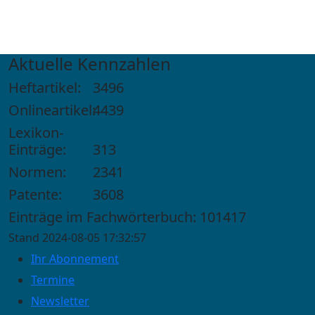
Aktuelle Kennzahlen
Heftartikel:
3496
Onlineartikel:
4439
Lexikon-
Einträge:
313
Normen:
2341
Patente:
3608
Einträge im Fachwörterbuch: 101417
Stand 2024-08-05 17:32:57
Ihr Abonnement
Termine
Newsletter