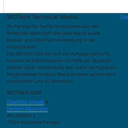
WOTech Technical Media
Top
Ihr Partner für Fachinformationen aus den
Bereichen Werkstoff und Oberfläche sowie
Bauteil- und Oberflächenreinigung in der
Prozesskette.
Die WOTech GbR hat sich zur Aufgabe gemacht,
technische Informationen mit Hilfe der digitalen
Medien unter Anwendung aller dafür verfügbaren
Möglichkeiten in Wort, Bild und Video verständlich
darzustellen und zu vermitteln.
WOTech GbR
Charlotte Schade
&
Herbert Käszmann
Am Talbach 2
79761 Waldshut-Tiengen