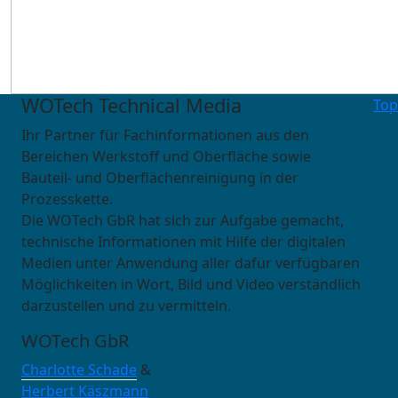
WOTech Technical Media
Top
Ihr Partner für Fachinformationen aus den
Bereichen Werkstoff und Oberfläche sowie
Bauteil- und Oberflächenreinigung in der
Prozesskette.
Die WOTech GbR hat sich zur Aufgabe gemacht,
technische Informationen mit Hilfe der digitalen
Medien unter Anwendung aller dafür verfügbaren
Möglichkeiten in Wort, Bild und Video verständlich
darzustellen und zu vermitteln.
WOTech GbR
Charlotte Schade
&
Herbert Käszmann