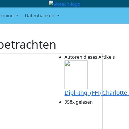
ermine
Datenbanken
 betrachten
Autoren dieses Artikels
Dipl.-Ing. (FH) Charlott
958x gelesen