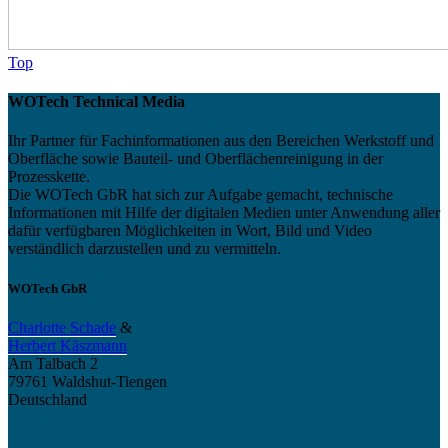
Top
WOTech Technical Media
Ihr Partner für Fachinformationen aus den Bereichen Werkstoff und
Oberfläche sowie Bauteil- und Oberflächenreinigung in der
Prozesskette.
Die WOTech GbR hat sich zur Aufgabe gemacht, technische
Informationen mit Hilfe der digitalen Medien unter Anwendung aller
dafür verfügbaren Möglichkeiten in Wort, Bild und Video
verständlich darzustellen und zu vermitteln.
WOTech GbR
Charlotte Schade
&
Herbert Käszmann
Am Talbach 2
79761 Waldshut-Tiengen
Deutschland