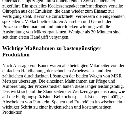
Oberfläche abgezogen und schonend einem Zwischenbehälter
zugeführt. Ein spezielles Koaleszenzpaket entfernt dispers verteilte
Öltropfen aus der Emulsion, die dann wieder zum Einsatz zur
Verfügung steht. Bevor sie zurückfließt, verbessern die eingebauten
speziellen UV-Flachbettreaktoren Aussehen und ­Geruch der
Prozessmedien markant und unterdrücken wirkungsvoll die
Ausbreitung von Mikroorganismen. Weniger als 30 Minuten sind
seit dem ersten Handgriff vergangen.
Wichtige Maßnahmen zu kostengünstiger
Produktion
Nach Aussage von Bauer waren alle beteiligten Mitarbeiter von der
einfachen Handhabung, der schnellen ­Arbeitsweise und den
zahlreichen durchdachten Lösungen der beiden Wagen von MKR
Metzger überzeugt. Die einzelnen Maßnahmen zur Pflege und
Aufbereitung der Prozess­medien halten diese länger ­leistungsfähig.
Das wirkt sich auf die Standzeiten der Werkzeuge genauso aus, wie
auf die Fertigungspräzision. Bei kocher-plastik ist das regelmäßige
Abscheiden von Partikeln, Spänen und Fremdölen inzwischen ein
wichtiger Schritt zu einer hygienischen und kostengünstigen
Produktion.