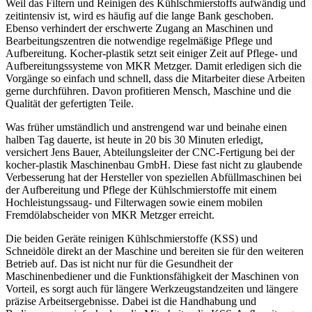
Weil das Filtern und Reinigen des Kühlschmierstoffs aufwändig und
zeitintensiv ist, wird es häufig auf die lange Bank geschoben.
Ebenso verhindert der erschwerte Zugang an Maschinen und
Bearbeitungszentren die notwen­dige regelmäßige Pflege und
Aufbereitung. Kocher-plastik setzt seit einiger Zeit auf Pflege- und
Aufbereitungssysteme von MKR Metzger. Damit erledigen sich die
Vorgänge so einfach und schnell, dass die Mitarbeiter diese Arbeiten
gerne durchführen. Davon profitieren Mensch, Maschine und die
Qualität der gefertigten Teile.
Was früher umständlich und anstrengend war und beinahe einen
halben Tag dauerte, ist heute in 20 bis 30 Minuten erledigt
,
versichert Jens Bauer, Abteilungsleiter der CNC-Fertigung bei der
kocher-plastik Maschinenbau GmbH. Diese fast nicht zu glaubende
Verbesserung hat der Hersteller von speziellen Abfüllmaschinen bei
der Aufbereitung und Pflege der Kühlschmierstoffe mit einem
Hochleistungssaug- und Filterwagen sowie einem mobilen
Fremdölabscheider von MKR Metzger erreicht.
Die beiden Geräte reinigen Kühlschmierstoffe (KSS) und
Schneidöle direkt an der Maschine und bereiten sie für den weite­ren
Betrieb auf. Das ist nicht nur für die Gesundheit der
Maschinenbediener und die Funktionsfähigkeit der Maschinen von
Vorteil, es sorgt auch für längere Werkzeugstandzeiten und längere
präzise Arbeitsergebnisse. Dabei ist die Handhabung und