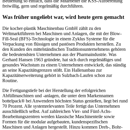
Bedienung so einfach, dass die Mitarbeiter die KSS-Aufbereitung
freiwillig, gern und regelmäßig durchführen.
Was früher ungeliebt war, wird heute gern gemacht
Die kocher-plastik Maschinenbau GmbH zählt zu den
Weltmarktführern bei Maschinen und Anlagen, die mit der Blow-
Fill-Seal (BFS)-Technologie in einem ­Zyklus Systeme für die
Verpackung von flüssigen und pastösen Produkten ­herstellen. Zu
den Kunden des mittelständischen Traditionsunternehmens gehören
die bedeutendsten Unternehmen aus der Pharma­industrie. Was
Gerhard Hansen 1963 gründete, hat sich durch regelmäßiges und
gesundes Wachstum zu einem Unternehmen entwickelt, das ständig
an seine Kapazitätsgrenzen stößt. Ein Hallenanbau zur
Kapazitätserweiterung gehört in Sulzbach-Laufen schon zur
Routine.
Die Fertigungstiefe bei der Herstellung der erfolgreichen
Abfüllmaschinen und -anlagen, die unter dem Markennamen
bottelpack® bei Anwendern höchsten Status genießen, liegt bei rund
70 Prozent. Alle systemrelevanten Teile fertigt das Unternehmen
ausschließlich selbst. Auf zahlreichen Vier- und Fünf-Achs-
Bearbeitungs­zentren werden klassische Maschinenteile sowie
Formen für die modular aufgebauten, kundenspezifischen
Maschinen und Anlagen hergestellt. Hinzu kommen Dreh-, Bohr-