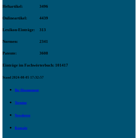
Heftartikel:
3496
Onlineartikel:
4439
Lexikon-Einträge:
313
Normen:
2341
Patente:
3608
Einträge im Fachwörterbuch: 101417
Stand 2024-08-05 17:32:57
Ihr Abonnement
Termine
Newsletter
Kontakt