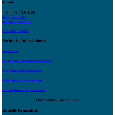
Kontakt
+49 7741 / 8354198
info@wotech-
technical-media.de
Kontaktformular
Rechtliche Informationen
Impressum
Allgemeine Geschäftsbedingungen
Allg. Nutzungsbedingungen
Erklärung zum Datenschutz
Haftungshinweise (Disclaimer)
Datenschutz-Einstellungen
Aktuelle Kennzahlen