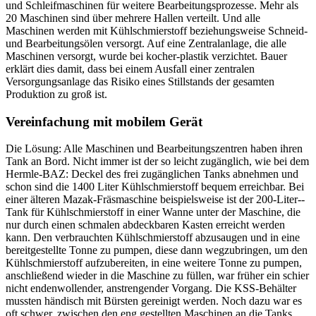
und Schleifmaschinen für weitere Bearbeitungsprozesse. Mehr als
20 Maschinen sind über mehrere Hallen verteilt. Und alle
Maschinen werden mit Kühlschmierstoff beziehungsweise Schneid-
und Bearbeitungsölen versorgt. Auf eine Zentralanlage, die alle
Maschinen versorgt, wurde bei kocher-plastik verzichtet. ­Bauer
erklärt dies damit, dass bei einem Ausfall einer zentralen
Versorgungsanlage das ­Risiko eines Stillstands der gesamten
Produktion zu groß ist.
Vereinfachung mit mobilem Gerät
Die Lösung: Alle Maschinen und Bearbeitungszentren haben ihren
Tank an Bord
. Nicht immer ist der so leicht zugänglich, wie bei dem
Hermle-BAZ: Deckel des frei zugänglichen Tanks abnehmen und
schon sind die 1400 Liter Kühlschmierstoff bequem erreichbar. Bei
einer älteren Mazak-Fräsmaschine beispielsweise ist der 200-Liter-­
Tank für Kühlschmierstoff in ­einer Wanne unter der Maschine, die
nur durch einen schmalen abdeckbaren Kasten erreicht werden
kann. Den verbrauchten Kühlschmierstoff abzusaugen und in eine
bereitgestellte Tonne zu pumpen, diese dann wegzubringen, um den
Kühlschmierstoff aufzubereiten, in eine weitere Tonne zu pumpen,
anschließend wieder in die Maschine zu füllen, war früher ein schier
nicht endenwollender, anstrengender Vorgang. Die KSS-Behälter
mussten händisch mit Bürsten gereinigt werden. Noch dazu war es
oft schwer, zwischen den eng gestellten Maschinen an die Tanks