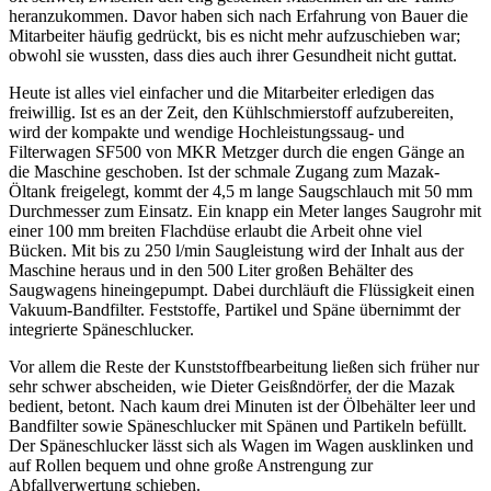
heranzukommen. Davor haben sich nach Erfahrung von Bauer die
Mitarbeiter häufig gedrückt, bis es nicht mehr aufzuschieben war;
obwohl sie wussten, dass dies auch ihrer Gesundheit nicht guttat.
Heute ist alles viel einfacher und die Mitarbeiter erledigen das
freiwillig. Ist es an der Zeit, den Kühlschmierstoff aufzubereiten,
wird der kompakte und wendige Hochleistungssaug- und
Filterwagen SF500 von MKR Metzger durch die engen Gänge an
die Maschine geschoben. Ist der schmale Zugang zum Mazak-
Öltank freigelegt, kommt der 4,5 m lange Saugschlauch mit 50 mm
Durchmesser zum Einsatz. Ein knapp ein Meter langes Saugrohr mit
einer 100 mm breiten Flachdüse erlaubt die Arbeit ohne viel
Bücken. Mit bis zu 250 l/min Saugleistung wird der Inhalt aus der
Maschine heraus und in den 500 Liter großen Behälter des
Saugwagens hineingepumpt. Dabei durchläuft die Flüssigkeit einen
­Vakuum-Bandfilter. Feststoffe, Partikel und Späne übernimmt der
integrierte Späneschlucker.
Vor allem die Reste der Kunststoffbearbeitung ließen sich früher nur
sehr schwer abscheiden, wie Dieter Geisßndörfer, der die Mazak
bedient, betont. Nach kaum drei Minuten ist der Ölbehälter leer und
Bandfilter sowie Späneschlucker mit Spänen und Partikeln befüllt.
Der Späneschlucker lässt sich als Wagen im Wagen ausklinken und
auf Rollen bequem und ohne große ­Anstrengung zur
Abfallverwertung ­schieben.