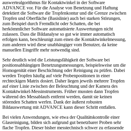
auswertealgorithmus für Kontaktwinkel in der Software
ADVANCE vor. Für die Analyse von Benetzung und Haftung
detektiert die Software die Tropfenkontur und die Grenze zwischen
Tropfen und Oberfläche (Basislinie) auch bei starken Störungen,
zum Beispiel durch Fremdlicht oder Schatten, die bei
herkömmlicher Software automatisierte Auswertungen nicht
zulassen. Dass die Bild­analyse so gut wie immer automatisch
erfolgen kann, beschleunigt zum einen die Kontaktwinkelmessung,
zum anderen wird diese unabhängiger vom Benutzer, da keine
manuellen Eingriffe mehr notwendig sind.
Sehr deutlich wird die Leistungsfähigkeit der Software bei
positionsabhängigen Benetzungsmessungen, beispielsweise um die
Homogenität einer Beschichtung oder Reinigung zu prüfen. Dabei
werden Tropfen häufig auf viele Probenpositionen in einer
rechteckigen Matrix dosiert. Daher liegen jeweils mehrere Tropfen
auf einer Linie zwischen der Beleuchtung und der Kamera des
Kontaktwinkel-Messinstruments. Früher ­mussten dann Tropfen
während des Messablaufs entfernt werden, damit sie keinen
störenden Schatten werfen. Dank der äußerst robusten
Bildauswertung mit ADVANCE kann dieser Schritt entfallen.
Bei vielen Anwendungen, wie etwa der Qualitätskontrolle einer
Glasreinigung, bilden sich aufgrund gut benetzbarer Proben sehr
flache Tropfen. Dieser bisher messtechnisch schwer zu erfassende