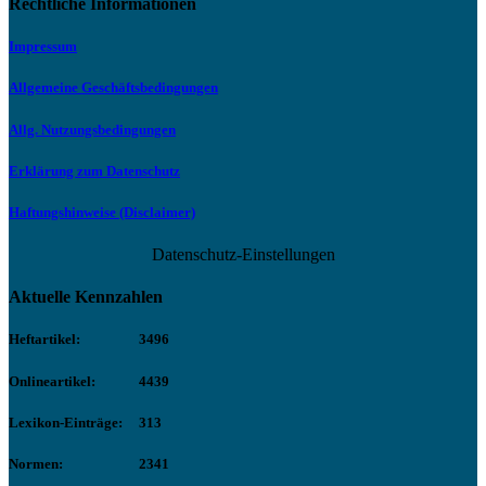
Rechtliche Informationen
Impressum
Allgemeine Geschäftsbedingungen
Allg. Nutzungsbedingungen
Erklärung zum Datenschutz
Haftungshinweise (Disclaimer)
Datenschutz-Einstellungen
Aktuelle Kennzahlen
Heftartikel:
3496
Onlineartikel:
4439
Lexikon-Einträge:
313
Normen:
2341