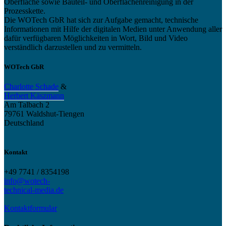
Oberfläche sowie Bauteil- und Oberflächenreinigung in der
Prozesskette.
Die WOTech GbR hat sich zur Aufgabe gemacht, technische
Informationen mit Hilfe der digitalen Medien unter Anwendung aller
dafür verfügbaren Möglichkeiten in Wort, Bild und Video
verständlich darzustellen und zu vermitteln.
WOTech GbR
Charlotte Schade
&
Herbert Käszmann
Am Talbach 2
79761 Waldshut-Tiengen
Deutschland
Kontakt
+49 7741 / 8354198
info@wotech-
technical-media.de
Kontaktformular