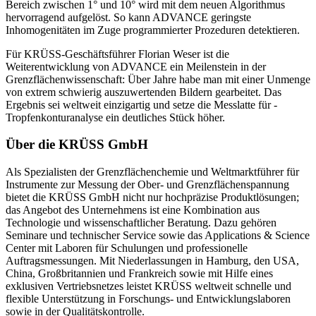
Bereich zwischen 1° und 10° wird mit dem neuen Algorithmus
hervorragend aufgelöst. So kann ADVANCE geringste
Inhomogenitäten im Zuge programmierter Prozeduren detektieren.
Für KRÜSS-Geschäftsführer Florian Weser ist die
Weiterentwicklung von ADVANCE ein Meilenstein in der
Grenzflächenwissenschaft: Über Jahre habe man mit einer Unmenge
von extrem schwierig auszuwertenden Bildern gearbeitet. Das
Ergebnis sei weltweit einzigartig und setze die Mess­latte für ­
Tropfenkonturanalyse ein deutliches Stück höher.
Über die KRÜSS GmbH
Als Spezialisten der Grenzflächenchemie und Weltmarktführer für
Instrumente zur Messung der Ober- und Grenzflächenspannung
bietet die KRÜSS GmbH nicht nur hochpräzise Produktlösungen;
das Angebot des Unternehmens ist eine Kombination aus
Technologie und wissenschaftlicher Beratung. Dazu gehören
Seminare und technischer Service sowie das Applications & Science
Center mit Laboren für Schulungen und professionelle
Auftragsmessungen. Mit Niederlassungen in Hamburg, den USA,
China, Großbritannien und Frankreich sowie mit Hilfe eines
exklusiven Vertriebsnetzes leistet KRÜSS weltweit schnelle und
flexible Unterstützung in Forschungs- und Entwicklungslaboren
sowie in der Qualitätskontrolle.