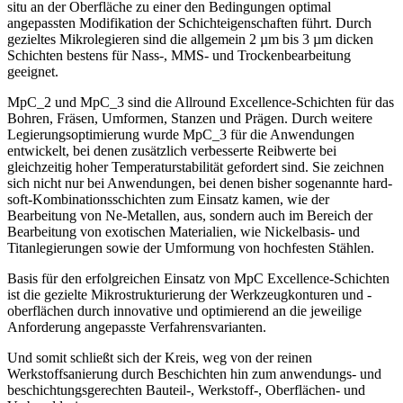
situ
an der Oberfläche zu einer den Bedingungen optimal
angepassten Modifikation der Schichteigenschaften führt. Durch
gezieltes Mikrolegieren sind die allgemein 2 µm bis 3 µm dicken
Schichten bestens für Nass-, MMS- und Trockenbearbeitung
geeignet.
MpC_2 und MpC_3 sind die Allround Excellence-Schichten für das
Bohren, Fräsen, Umformen, Stanzen und Prägen. Durch weitere
Legierungsoptimierung wurde MpC_3 für die Anwendungen
entwickelt, bei denen zusätzlich verbesserte Reibwerte bei
gleichzeitig hoher Temperaturstabilität gefordert sind. Sie zeichnen
sich nicht nur bei Anwendungen, bei denen bisher sogenannte hard-
soft-Kombinationsschichten zum Einsatz kamen, wie der
Bearbeitung von Ne-Metallen, aus, sondern auch im Bereich der
Bearbeitung von exotischen Materialien, wie Nickelbasis- und
Titanlegierungen sowie der Umformung von hochfesten Stählen.
Basis für den erfolgreichen Einsatz von MpC Excellence-Schichten
ist die gezielte Mikrostrukturierung der Werkzeugkonturen und -
oberflächen durch innovative und optimierend an die jeweilige
Anforderung angepasste Verfahrensvarianten.
Und somit schließt sich der Kreis, weg von der reinen
Werkstoffsanierung durch Beschichten hin zum anwendungs- und
beschichtungsgerechten Bauteil-, Werkstoff-, Oberflächen- und