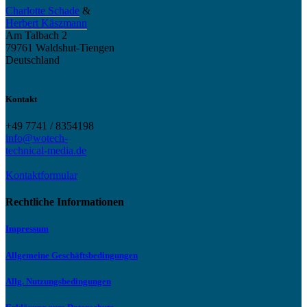
Charlotte Schade
&
Herbert Käszmann
Am Talbach 2
79761 Waldshut-Tiengen
Deutschland
Kontakt
+49 7741 / 8354198
info@wotech-
technical-media.de
Kontaktformular
Rechtliche Informationen
Impressum
Allgemeine Geschäftsbedingungen
Allg. Nutzungsbedingungen