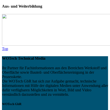
Aus- und Weiterbildung
Top
WOTech Technical Media
Ihr Partner für Fachinformationen aus den Bereichen Werkstoff und
Oberfläche sowie Bauteil- und Oberflächenreinigung in der
Prozesskette.
Die WOTech GbR hat sich zur Aufgabe gemacht, technische
Informationen mit Hilfe der digitalen Medien unter Anwendung aller
dafür verfügbaren Möglichkeiten in Wort, Bild und Video
verständlich darzustellen und zu vermitteln.
WOTech GbR