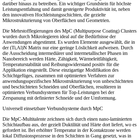
darüber hinaus zu betreiben. Ein wichtiger Grundstein für höchste
Leistungsentfaltung und damit gesteigerte Produktivität ist, neben
den innovativen Hochleistungsschichten, die gezielte
Mikrostrukturierung von Oberflächen und Geometrien.
Die Mehrstofflegierungen des MpC (Multipurpose Coating) Clusters
wurden durch Mikrolegieren ideal auf die Bedürfnisse der
Anwendungen abgestimmt. Es wurden Elemente ausgewählt, die in
der (Ti,Al)N Matrix nur eine geringe Löslichkeit aufweisen. Durch
die Ausscheidung intermediärer und intermetallischer Phasen im
Nanobereich werden Härte, Zähigkeit, Wärmeleitfähigkeit,
Temperaturstabilität und Reibungswiderstand positiv für die
Applikation eingestellt. Diese einzigartige Modifikation des
Schichtgefüges, zusammen mit optimierten Verfahren zur
anwendungsspezifischen Mikrostrukturierung von unbeschichteten
und beschichteten Schneiden und Oberflächen, resultieren in
optimierten Verbundsystemen für Top-Leistungen bei der
Zerspanung mit definierter Schneide und der Umformung.
Universell einsetzbare Verbundsysteme durch MpC
Die MpC-Multitalente zeichnen sich durch einen nano-laminierten
Schichtaufbau aus, der gezielt Duktilität und Härte dort liefert, wo es
gefordert ist. Bei erhöhter Temperatur in der Kontaktzone werden
lokal Diffusionsprozesse in den Schichten in Gang gesetzt, was
in