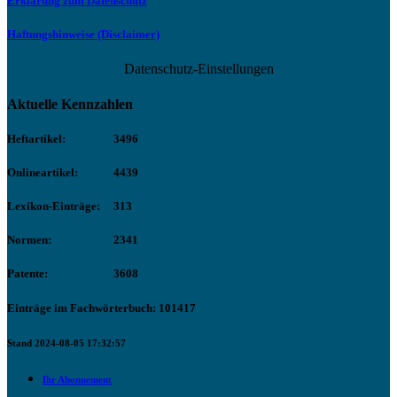
Erklärung zum Datenschutz
Haftungshinweise (Disclaimer)
Datenschutz-Einstellungen
Aktuelle Kennzahlen
Heftartikel:
3496
Onlineartikel:
4439
Lexikon-Einträge:
313
Normen:
2341
Patente:
3608
Einträge im Fachwörterbuch: 101417
Stand 2024-08-05 17:32:57
Ihr Abonnement