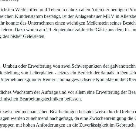
ichsten Werkstoffen und Teilen in nahezu allen Arten der heutigen Pro
reichen Kundenstamm bestätigt, ist der Anlagenbauer MKV in Allersberg
m Jahr konnte das Unternehmen einen wichtigen Meilenstein seines Best
s feiern. Dazu waren am 29. September zahlreiche Gäste aus dem In-
des bisher Geleisteten.
 Umbau oder Erweiterung von zwei Schwerpunkten der galvanotechni
erstellung von Leiterplatten - letztes ein Bereich der damals in Deutsc
em Unternehmensgründer Reiner Thoma gewachsene Kontakte in die Ober
iches Wachstum der Aufträge und vor allem eine Erweiterung der Bear
echnischen Bearbeitungstechniken befassen.
n zwischen mechanischen Bearbeitungen beispielsweise durch Drehen 
gen werden zunehmend nachgefragt, da eine Zwischenreinigung die Qua
ugruppen mit hohen Anforderungen an die Zuverlässigkeit im Gebrauch.