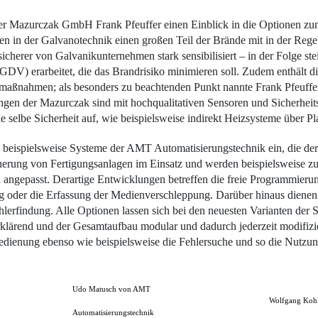
er Mazurczak GmbH Frank Pfeuffer einen Einblick in die Optionen zu
n in der Galvanotechnik einen großen Teil der Brände mit in der Reg
sicherer von Galvanikunternehmen stark sensibilisiert – in der Folge s
V) erarbeitet, die das Brandrisiko minimieren soll. Zudem enthält d
maßnahmen; als besonders zu beachtenden Punkt nannte Frank Pfeuffer
gen der Mazurczak sind mit hochqualitativen Sensoren und Sicherheits
selbe Sicherheit auf, wie beispielsweise indirekt Heizsysteme über P
V beispielsweise Systeme der AMT Automatisierungstechnik ein, die 
Steuerung von Fertigungsanlagen im Einsatz und werden beispielsweise 
 angepasst. Derartige Entwicklungen betreffen die freie Programmierun
ng oder die Erfassung der Medienverschleppung. Darüber hinaus dienen d
hlerfindung. Alle Optionen lassen sich bei den neuesten Varianten der S
terklärend und der Gesamtaufbau modular und dadurch jederzeit modifiz
 Bedienung ebenso wie beispielsweise die Fehlersuche und so die Nutzu
Udo Matusch von AMT
Wolfgang Kohl,
Automatisierungstechnik