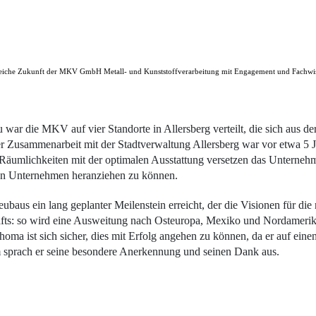
tsreiche Zukunft der MKV GmbH Metall- und Kunststoffverarbeitung mit Engagement und Fachwis
war die MKV auf vier Standorte in Allersberg verteilt, die sich aus d
er Zusammenarbeit mit der Stadtverwaltung Allersberg war vor etwa 5 J
Räumlichkeiten mit der optimalen Ausstattung versetzen das Unternehm
en Unternehmen heranziehen zu können.
baus ein lang geplanter Meilenstein erreicht, der die Visionen für die 
chäfts: so wird eine Ausweitung nach Osteuropa, Mexiko und Nordamerika
oma ist sich sicher, dies mit Erfolg angehen zu können, da er auf eine
 sprach er seine besondere Anerkennung und seinen Dank aus.