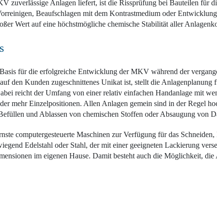
 zuverlässige Anlagen liefert, ist die Rissprüfung bei Bauteilen für di
e Vorreinigen, Beaufschlagen mit dem Kontrastmedium oder Entwicklung
ßer Wert auf eine höchstmögliche chemische Stabilität aller Anlagenk
s
 Basis für die erfolgreiche Entwicklung der MKV während der vergang
n auf den Kunden zugeschnittenes Unikat ist, stellt die Anlagenplanun
Dabei reicht der Umfang von einer relativ einfachen Handanlage mit we
der mehr Einzelpositionen. Allen Anlagen gemein sind in der Regel ho
 Befüllen und Ablassen von chemischen Stoffen oder Absaugung von D
nste computergesteuerte Maschinen zur Verfügung für das Schneiden,
egend Edelstahl oder Stahl, der mit einer geeigneten Lackierung verse
imensionen im eigenen Hause. Damit besteht auch die Möglichkeit, die 