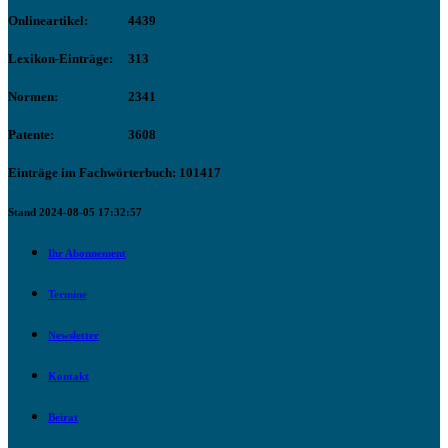
Onlineartikel:
4439
Lexikon-Einträge:
313
Normen:
2341
Patente:
3608
Einträge im Fachwörterbuch: 101417
Stand 2024-08-05 17:32:57
Ihr Abonnement
Termine
Newsletter
Kontakt
Beirat