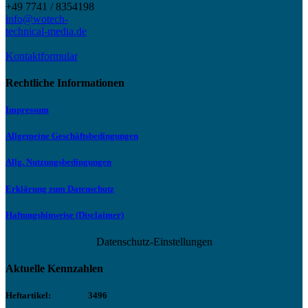
+49 7741 / 8354198
info@wotech-
technical-media.de
Kontaktformular
Rechtliche Informationen
Impressum
Allgemeine Geschäftsbedingungen
Allg. Nutzungsbedingungen
Erklärung zum Datenschutz
Haftungshinweise (Disclaimer)
Datenschutz-Einstellungen
Aktuelle Kennzahlen
Heftartikel:
3496