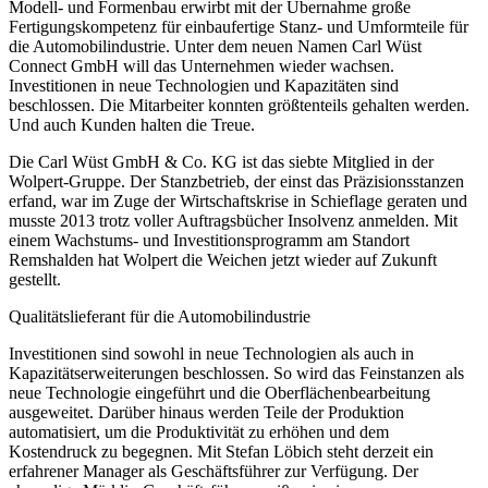
Modell- und Formenbau erwirbt mit der Übernahme große
Fertigungskompetenz für einbaufertige Stanz- und Umformteile für
die Automobilindustrie. Unter dem neuen Namen Carl Wüst
Connect GmbH will das Unternehmen wieder wachsen.
Investitionen in neue Technologien und Kapazitäten sind
beschlossen. Die Mitarbeiter konnten­ größtenteils gehalten werden.
Und auch Kunden halten die Treue.
Die Carl Wüst GmbH & Co. KG ist das siebte Mitglied in der
Wolpert-Gruppe. Der Stanzbetrieb, der einst das Präzisionsstanzen
erfand, war im Zuge der Wirtschafts­krise in Schieflage geraten und
musste 2013 trotz voller Auftragsbücher Insolvenz anmelden. Mit
einem Wachstums- und Investitionsprogramm am Standort
Remshalden hat Wolpert die Weichen jetzt wieder auf Zukunft
gestellt.
Qualitätslieferant für die Automobilindustrie
Investitionen sind sowohl in neue Technologien als auch in
Kapazitätserweiterungen­ beschlossen. So wird das Feinstanzen als
neue Technologie eingeführt und die Oberflächenbearbeitung
ausgeweitet. Darüber hinaus werden Teile der Produktion
automatisiert, um die Produktivität zu erhöhen und dem
Kostendruck zu begegnen. Mit Stefan Löbich steht derzeit ein
erfahrener Manager als Geschäftsführer zur Verfügung. Der