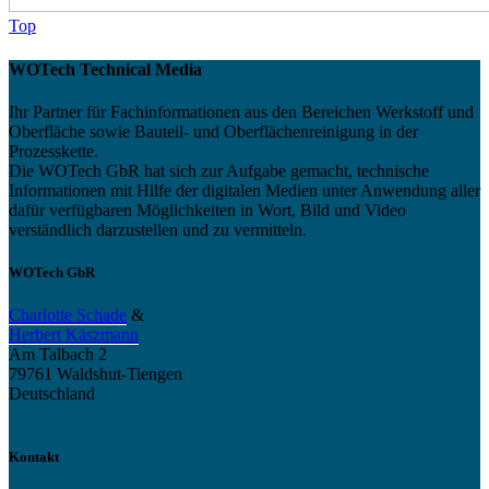
Top
WOTech Technical Media
Ihr Partner für Fachinformationen aus den Bereichen Werkstoff und
Oberfläche sowie Bauteil- und Oberflächenreinigung in der
Prozesskette.
Die WOTech GbR hat sich zur Aufgabe gemacht, technische
Informationen mit Hilfe der digitalen Medien unter Anwendung aller
dafür verfügbaren Möglichkeiten in Wort, Bild und Video
verständlich darzustellen und zu vermitteln.
WOTech GbR
Charlotte Schade
&
Herbert Käszmann
Am Talbach 2
79761 Waldshut-Tiengen
Deutschland
Kontakt