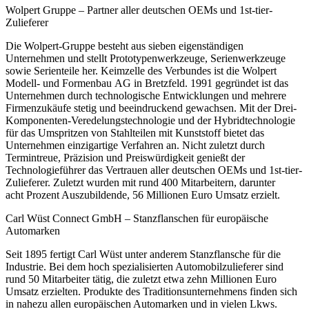
Wolpert Gruppe – Partner aller deutschen OEMs und 1st-tier-
Zulieferer
Die Wolpert-Gruppe besteht aus sieben eigenständigen
Unternehmen und stellt Prototypenwerkzeuge, Serienwerkzeuge
sowie Serienteile her. Keimzelle des Verbundes ist die Wolpert
Modell- und Formenbau AG in Bretzfeld. 1991 gegründet ist das
Unternehmen durch technologische Entwicklungen und mehrere
Firmenzukäufe stetig und beeindruckend gewachsen. Mit der Drei-
Komponenten-Veredelungstechnologie und der Hybridtechnologie
für das Umspritzen­ von Stahlteilen mit Kunststoff bietet das
Unternehmen einzigartige Verfahren an. Nicht zuletzt durch
Termintreue, Präzision und Preiswürdigkeit genießt der
Technologieführer das Vertrauen aller deutschen OEMs und 1st-tier-
Zulieferer. Zuletzt wurden mit rund 400 Mitarbeitern, darunter
acht Prozent Auszubildende, 56 Millionen Euro Umsatz erzielt.
Carl Wüst Connect GmbH – Stanzflanschen für europäische
Automarken
Seit 1895 fertigt Carl Wüst unter anderem Stanzflansche für die
Industrie. Bei dem hoch spezialisierten Automobilzulieferer sind
rund 50 Mitarbeiter tätig, die zuletzt etwa zehn Millionen Euro
Umsatz erzielten. Produkte des Traditionsunternehmens finden sich
in nahezu allen europäischen Automarken und in vielen Lkws.