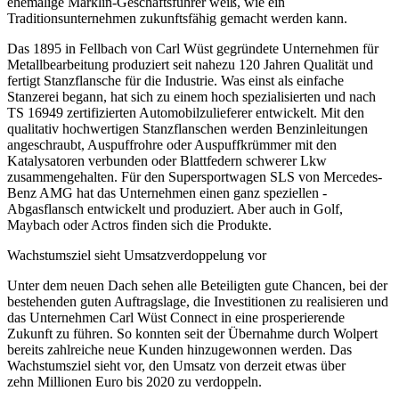
ehemalige Märklin-Geschäftsführer weiß, wie ein
Traditionsunternehmen zukunftsfähig gemacht werden kann.
Das 1895 in Fellbach von Carl Wüst gegründete Unternehmen für
Metallbearbeitung produziert seit nahezu 120 Jahren Qualität und
fertigt Stanzflansche für die Industrie. Was einst als einfache
Stanzerei begann, hat sich zu einem hoch spezialisierten und nach
TS
16949
zertifizierten Automobilzulieferer entwickelt. Mit den
qualitativ hochwertigen Stanzflanschen werden Benzin­leitungen
angeschraubt, Auspuffrohre oder Auspuffkrümmer mit den
Katalysatoren verbunden oder Blattfedern schwerer Lkw
zusammengehalten. Für den Supersportwagen SLS von Mercedes-
Benz AMG hat das Unternehmen einen ganz speziellen ­
Abgasflansch entwickelt und produziert. Aber auch in Golf,
Maybach oder Actros finden sich die Produkte.
Wachstumsziel sieht Umsatzverdoppelung vor
Unter dem neuen Dach sehen alle Beteiligten gute Chancen, bei der
bestehenden guten Auftragslage, die Investitionen zu realisieren und
das Unternehmen Carl Wüst Connect in eine prosperierende
Zukunft zu führen. So konnten seit der Übernahme durch Wolpert
bereits zahlreiche neue Kunden hinzugewonnen werden. Das
Wachstumsziel sieht vor, den Umsatz von derzeit etwas über
zehn Millionen Euro bis 2020 zu verdoppeln.