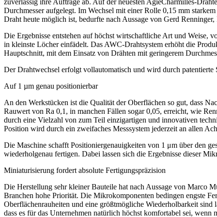
zuverlässig ihre Aufträge ab. Auf der neuesten AgieCharmilles-Draht
Durchmesser aufgelegt. Im Wechsel mit einer Rolle 0,15 mm starkem D
Draht heute möglich ist, bedurfte nach Aussage von Gerd Renninger, L
Die Ergebnisse entstehen auf höchst wirtschaftliche Art und Weise, 
in kleinste Löcher einfädelt. Das AWC-Drahtsystem erhöht die Produ
Hauptschnitt, mit dem Einsatz von Drähten mit geringerem Durchmesse
Der Drahtwechsel erfolgt vollautomatisch und wird durch patentierte
Auf 1 µm genau positionierbar
An den Werkstücken ist die Qualität der Oberflächen so gut, dass Na
Rauwert von Ra 0,1, in manchen Fällen sogar 0,05, erreicht, wie Ren
durch eine Vielzahl von zum Teil einzigartigen und innovativen tec
Position wird durch ein zweifaches Messsystem jederzeit an allen A
Die Maschine schafft Positioniergenauigkeiten von 1 μm über den g
wiederholgenau fertigen. Dabei lassen sich die Ergebnisse dieser Mi
Miniaturisierung fordert absolute Fertigungspräzision
Die Herstellung sehr kleiner Bauteile hat nach Aussage von Marco Mü
Branchen hohe Priorität. Die Mikrokomponenten bedingen engste Fert
Oberflächenrauheiten und eine größtmögliche Wiederholbarkeit sind l
dass es für das Unternehmen natürlich höchst komfortabel sei, wenn