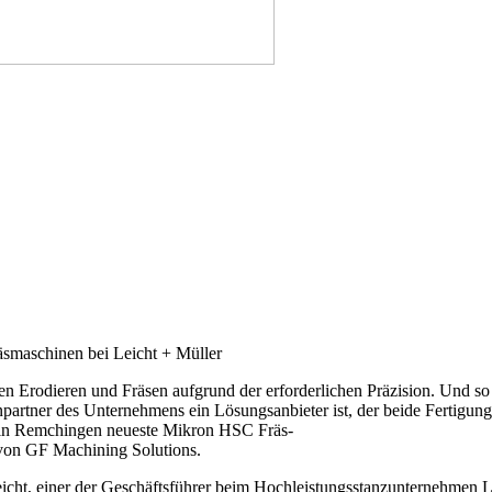
räsmaschinen bei Leicht + Müller
en Erodieren und Fräsen aufgrund der erforderlichen Präzision. Und so
tner des Unternehmens ein Lösungsanbieter ist, der beide Fertigung
 in Remchingen neueste Mikron HSC Fräs-
von GF Machining Solutions.
ht, einer der Geschäftsführer beim Hochleistungsstanzunternehmen Lei