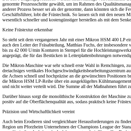
genormte Prozessschritte gewählt, um im Rahmen des Qualitätsmana
anderer Prozess besser sei als der genormte, dann könnten sich die 
Geschäftsführer, lobt die Frästechnik. So lassen sich mit den neuen
wesentlich schneller und kostengünstiger herstellen als mit dem Senke
Keine Frästextur erkennbar
So steht seit dem vergangenen Jahr mit einer Mikron HSM 400 LP ein
auch den Leiter der Fräsabteilung, Matthias Fuchs, der insbesondere
bis zu 42 000
U/min
Konturen in Stempel für die Hochleistungswerkzeu
angeprägt, die für das Bestücken in Leiterplattenbohrungen notwendig
Die Mikron-Maschine war sehr schnell erste­ Wahl in Remchingen, zu
dreiachsiges vertikales Hochgeschwindigkeitsbearbeitungszentrum ausg
die Achsen schnell und hochpräzise an die gewünschten Positionen b
die Mikron HSM LP-Reihe über ein ausgeklügeltes Kühlmanagement. So
und nicht weiter verteilt wird. Die Summe all der Maßnahmen führt zu
Darüber hinaus sorgt die monolithische Konstruktion der Maschine z
positiv auf die Oberflächenqualität aus, sodass praktisch keine Fräste
Präzision und Wirtschaftlichkeit vereint
Auch beim Erodieren sind vergleichbare Herausforderungen zu finden 
Region um Pforzheim Unternehmen der Champions League der Stanzte