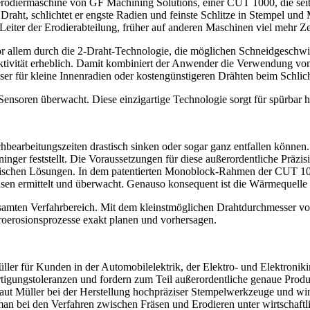
erodiermaschine von GF Machining Solutions, einer CUT 1000, die seit 
raht, schlichtet er engste­ Radien und feinste Schlitze in Stempel un
eiter der Erodierabteilung, früher auf anderen Maschinen viel mehr Zei
vor allem durch die 2-Draht-Technologie, die möglichen Schneidgeschwi
ktivität erheblich. Damit kombiniert der Anwender­ die Verwendung v
r für kleine Innenradien oder kostengünstigeren Drähten beim Schlich
 Sensoren überwacht. Diese einzigartige Technologie sorgt für spürbar 
chbearbeitungszeiten drastisch sinken oder sogar ganz entfallen könne
ninger feststellt. Die Voraussetzungen für diese außerordentliche Prä
hnischen Lösungen. In dem patentierten Monoblock-Rahmen der CUT 100
chsen ermittelt und überwacht. Genauso konsequent ist die Wärmequel
esamten Verfahrbereich. Mit dem kleinstmöglichen Drahtdurchmesser v
kroerosionsprozesse exakt planen und vorhersagen.
ller für Kunden in der Automobilelektrik, der Elektro- und Elektronik
igungstoleranzen und fordern zum Teil außerordentliche genaue Produ
aut Müller bei der Herstellung hochpräziser Stempelwerkzeuge und win
 man bei den Verfahren zwischen Fräsen und Erodieren unter wirtschaf