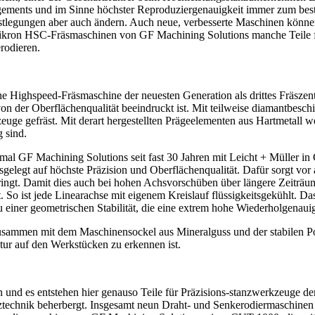
gements und im Sinne höchster Reproduziergenauigkeit immer zum be
Festlegungen aber auch ändern. Auch neue, verbesserte Maschinen könn
 Mikron HSC-Fräsmaschinen von GF Machining Solutions manche Teile fü
rodieren.
e Highspeed-Fräsmaschine der neuesten Generation als drittes Fräsze
 von der Oberflächenqualität beeindruckt ist. Mit teilweise diamantb
ge gefräst. Mit derart hergestellten Prägeelementen aus Hartmetall we
 sind.
mal GF Machining Solutions seit fast 30 Jahren mit Leicht + Müller in
elegt auf höchste Präzision und Oberflächenqualität. Dafür sorgt vor 
ringt. Damit dies auch bei hohen Achsvorschüben über längere Zeiträ
 ist jede Linearachse mit eigenem Kreislauf flüssigkeitsgekühlt. Das
 einer geometrischen Stabilität, die eine extrem hohe Wiederholgenaui
usammen mit dem Maschinensockel aus Mineralguss und der stabilen Po
xtur auf den Werkstücken zu erkennen ist.
und es entstehen hier genauso Teile für Präzisions-stanzwerkzeuge der 
chnik beherbergt. Insgesamt neun Draht- und Senkerodiermaschinen 