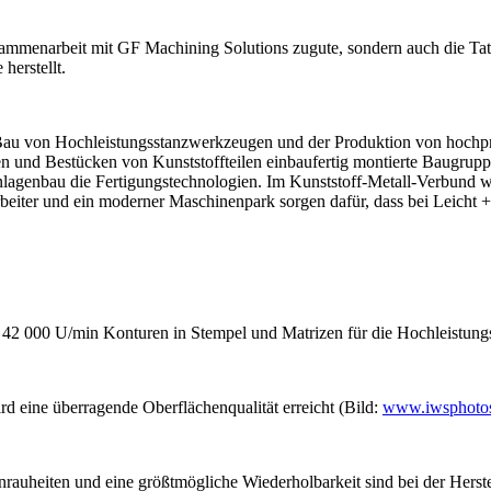
sammenarbeit mit GF Machining Solutions zugute, sondern auch die Tat
herstellt.
 Bau von Hochleistungsstanzwerkzeugen­ und der Produktion von hochp
 und Bestücken von Kunststoffteilen einbaufertig montierte Baugruppe
 Anlagenbau die Fertigungstechnologien. Im Kunststoff-Metall-Verbun
arbeiter und ein moderner Maschinenpark sorgen dafür, dass bei Leicht 
u 42 000
U/min
Konturen in Stempel und Matrizen für die Hochleistung
 eine überragende Oberflächenqualität erreicht (Bild:
www.iwsphotos
auheiten und eine größtmögliche Wiederholbarkeit sind bei der Herstel