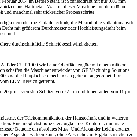
Februar 2014 im Betrieb steht, ist Schneiddraht mit nur 0,05 mm
d Matrizen aus Hartmetall. Was mit dieser Maschine und dem dünnen
t und manchmal sehr trickreicher Prozessschritte.
ndigkeiten oder die Einfädeltechnik, die Mikrodrähte vollautomatisch
on Draht mit größerem Durchmesser oder Hochleistungsdraht beim
tschnitt.
höhere durchschnittliche Schneidgeschwindigkeiten.
n. Auf der CUT 1000 wird eine Oberflächengüte mit einem mittleren
zision schaffen die Maschinenentwickler von GF Machining Solutions
0 sind die Haupt­achsen mechanisch getrennt angeordnet. Ihre
le vom EDM-Bereich getrennt.
on 20 μm lassen sich Schlitze von 22 μm und Innenradien von 11 μm
industrie, der Telekommunikation, der Haustechnik und in weiteren
ktion. Eine möglichst hohe Genauigkeit der Konturen, minimale
zigster Bauteile ein absolutes Muss. Und Alexander Leicht ergänzt,
tlichen Aspekten wählen kann, ohne Abstriche am Ergebnis machen zu