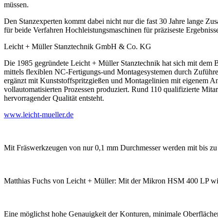
müssen.
Den Stanzexperten kommt dabei nicht nur die fast 30 Jahre lange Zu
für beide Verfahren Hochleistungsmaschinen für präziseste Ergebnisse 
Leicht + Müller Stanztechnik GmbH & Co. KG
Die 1985 gegründete Leicht + Müller Stanztechnik hat sich mit dem
mittels flexiblen NC-Fertigungs-und Montage­systemen durch Zuführen
ergänzt mit Kunststoffspritzgießen und Montage­linien mit eigenem
vollautomatisierten Prozessen produziert. Rund 110 qualifizierte Mit
hervorragender Qualität entsteht.
www.leicht-mueller.de
Mit Fräswerkzeugen von nur 0,1 mm Durchmesser werden mit bis z
Matthias Fuchs von Leicht + Müller: Mit der Mikron HSM 400 LP wird
Eine möglichst hohe Genauigkeit der Konturen, minimale Oberflächenr