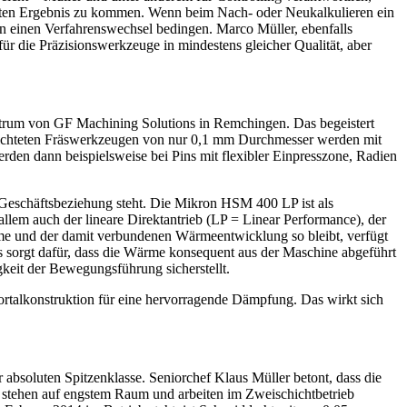
sten Ergebnis zu kommen. Wenn beim Nach- oder Neukalkulieren ein
en einen Verfahrenswechsel bedingen. Marco Müller, ebenfalls
r die Präzisionswerkzeuge in mindestens gleicher Qualität, aber
ntrum von GF Machining Solutions in Remchingen. Das begeistert
eschichteten Fräswerkzeugen von nur 0,1 mm Durchmesser werden mit
rden dann beispielsweise bei Pins mit flexibler Einpresszone, Radien
 Geschäftsbeziehung steht. Die Mikron HSM 400 LP ist als
allem auch der lineare Direktantrieb (LP = Linear Performance), der
ume und der damit verbundenen Wärmeentwicklung so bleibt, verfügt
 sorgt dafür, dass die Wärme konsequent aus der Maschine abgeführt
gkeit der Bewegungsführung sicherstellt.
rtalkonstruktion für eine hervorragende Dämpfung. Das wirkt sich
absoluten Spitzenklasse. Seniorchef Klaus Müller betont, dass die
stehen auf engstem Raum und arbeiten im Zweischichtbetrieb