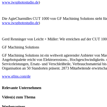
www.iwsphotostudio.de
)
Die AgieCharmilles CUT 1000 von GF Machining Solutions steht für a
www.iwsphotostudio.de
)
Gerd Renninger von Leicht + Müller: Wir erreichen auf der CUT 100
GF Machining Solutions
GF Machining Solutions ist ein weltweit agierender Anbieter von Ma
Angebotspalette reicht von Elektroerosions-, Hochgeschwindig­keits-
Serviceleistungen, Ersatz-
und Verschleißteile, Verbrauchsmaterial bi
Organisation an 50 Standorten präsent. 2873 Mitarbeitende erwirtsc
www.gfms.com/de
Relevante Unternehmen
Video(s) zum Thema
Werbepartner