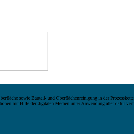
berfläche sowie Bauteil- und Oberflächenreinigung in der Prozesskette
nen mit Hilfe der digitalen Medien unter Anwendung aller dafür verf