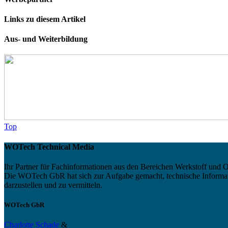
Links zu diesem Artikel
Aus- und Weiterbildung
Top
WOTech Technical Media
Ihr Partner für Fachinformationen aus den Bereichen Werkstoff und O
Die WOTech GbR hat sich zur Aufgabe gemacht, technische Informatio
darzustellen und zu vermitteln.
WOTech GbR
Charlotte Schade
&