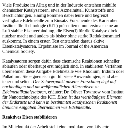
Viele Produkte im Alltag und in der Industrie entstehen mithilfe
chemischer Katalysatoren, etwa Arzneimittel, Kunststoffe und
Beschichtungen. Häufig kommen dabei teure und begrenzt
verfügbare Edelmetalle zum Einsatz. Forschende des Karlsruher
Instituts für Technologie (KIT) präsentieren nun erstmals eine an
Luft stabile Eisenverbindung, die Eisen(I) für die Katalyse direkt
nutzbar macht und anders als bisher ohne starke Reduktionsmittel
auskommt. In einem ersten Test entstanden daraus aktive
Eisenkatalysatoren. Ergebnisse im Journal of the American
Chemical Society.
Katalysatoren sorgen dafür, dass chemische Reaktionen schneller
ablaufen oder überhaupt erst möglich sind. In etablierten Verfahren
übernehmen diese Aufgabe Edelmetalle wie Rhodium, Iridium oder
Palladium. Sie eignen sich gut für viele Anwendungen, sind aber
teuer und selten.
Der Schwerpunkt unserer Forschung liegt auf
nachhaltigen und umweltfreundlichen Alternativen zu
Edelmetallkatalysatoren
, erläutert Dr. Oliver Townrow vom Institut
für Nanotechnologie des KIT.
Eisen ist das vierthäufigste Element
der Erdkruste und kann in bestimmten katalytischen Reaktionen
ähnliche Aufgaben übernehmen wie Edelmetalle.
Reaktives Eisen stabilisieren
Im Mittelpunkt der Arbeit steht eine modulare, voraktivierte