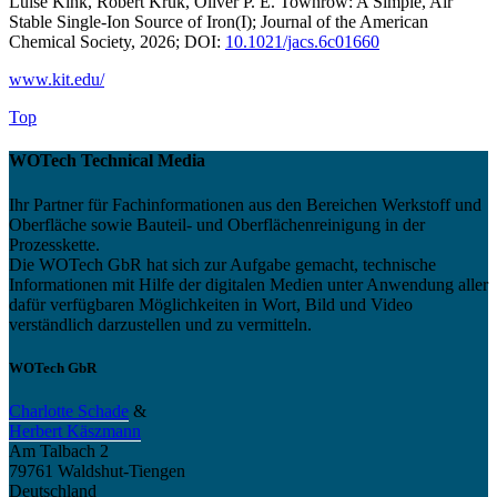
Luise Kink, Robert Kruk, Oliver P. E. Townrow: A Simple, Air
Stable Single-Ion Source of Iron(I); Journal of the American
Chemical Society, 2026; DOI:
10.1021/jacs.6c01660
www.kit.edu/
Top
WOTech Technical Media
Ihr Partner für Fachinformationen aus den Bereichen Werkstoff und
Oberfläche sowie Bauteil- und Oberflächenreinigung in der
Prozesskette.
Die WOTech GbR hat sich zur Aufgabe gemacht, technische
Informationen mit Hilfe der digitalen Medien unter Anwendung aller
dafür verfügbaren Möglichkeiten in Wort, Bild und Video
verständlich darzustellen und zu vermitteln.
WOTech GbR
Charlotte Schade
&
Herbert Käszmann
Am Talbach 2
79761 Waldshut-Tiengen
Deutschland