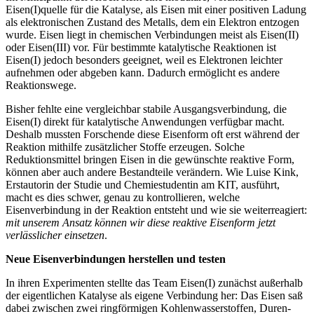
Eisen(I)quelle für die Katalyse, als Eisen mit einer positiven Ladung
als elektronischen Zustand des Metalls, dem ein Elektron entzogen
wurde. Eisen liegt in chemischen Verbindungen meist als Eisen(II)
oder Eisen(III) vor. Für bestimmte katalytische Reaktionen ist
Eisen(I) jedoch besonders geeignet, weil es Elektronen leichter
aufnehmen oder abgeben kann. Dadurch ermöglicht es andere
Reaktionswege.
Bisher fehlte eine vergleichbar stabile Ausgangsverbindung, die
Eisen(I) direkt für katalytische Anwendungen verfügbar macht.
Deshalb mussten Forschende diese Eisenform oft erst während der
Reaktion mithilfe zusätzlicher Stoffe erzeugen. Solche
Reduktionsmittel bringen Eisen in die gewünschte reaktive Form,
können aber auch andere Bestandteile verändern. Wie Luise Kink,
Erstautorin der Studie und Chemiestudentin am KIT, ausführt,
macht es dies schwer, genau zu kontrollieren, welche
Eisenverbindung in der Reaktion entsteht und wie sie weiterreagiert:
mit unserem Ansatz können wir diese reaktive Eisenform jetzt
verlässlicher einsetzen
.
Neue Eisenverbindungen herstellen und testen
In ihren Experimenten stellte das Team Eisen(I) zunächst außerhalb
der eigentlichen Katalyse als eigene Verbindung her: Das Eisen saß
dabei zwischen zwei ringförmigen Kohlenwasserstoffen, Duren-