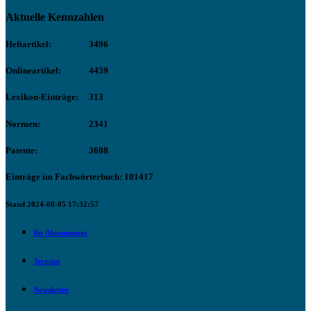
Aktuelle Kennzahlen
Heftartikel:
3496
Onlineartikel:
4439
Lexikon-Einträge:
313
Normen:
2341
Patente:
3608
Einträge im Fachwörterbuch: 101417
Stand 2024-08-05 17:32:57
Ihr Abonnement
Termine
Newsletter