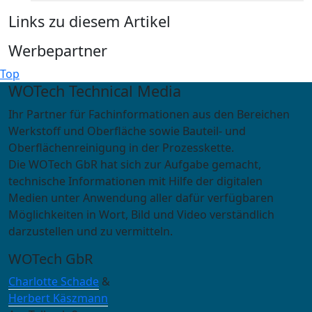
Links zu diesem Artikel
Werbepartner
Top
WOTech Technical Media
Ihr Partner für Fachinformationen aus den Bereichen
Werkstoff und Oberfläche sowie Bauteil- und
Oberflächenreinigung in der Prozesskette.
Die WOTech GbR hat sich zur Aufgabe gemacht,
technische Informationen mit Hilfe der digitalen
Medien unter Anwendung aller dafür verfügbaren
Möglichkeiten in Wort, Bild und Video verständlich
darzustellen und zu vermitteln.
WOTech GbR
Charlotte Schade
&
Herbert Käszmann