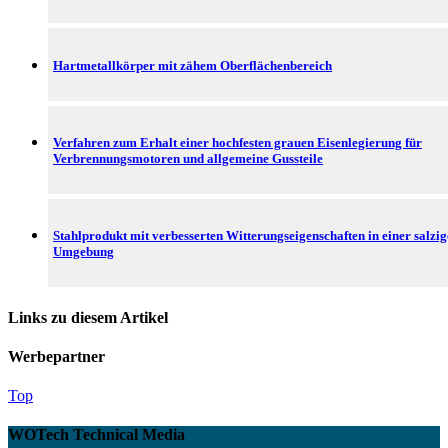
Hartmetallkörper mit zähem Oberflächenbereich
Verfahren zum Erhalt einer hochfesten grauen Eisenlegierung für
Verbrennungsmotoren und allgemeine Gussteile
Stahlprodukt mit verbesserten Witterungseigenschaften in einer salzi
Umgebung
Links zu diesem Artikel
Werbepartner
Top
WOTech Technical Media