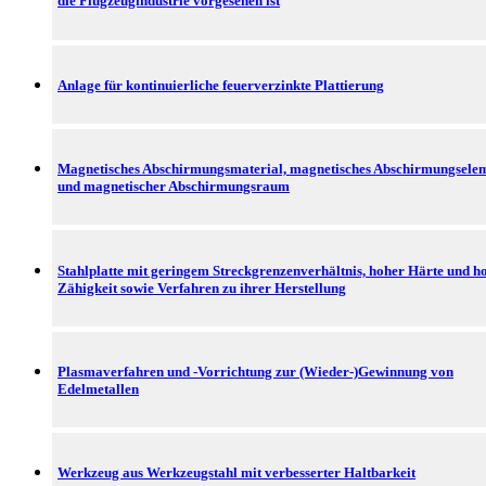
die Flugzeugindustrie vorgesehen ist
Anlage für kontinuierliche feuerverzinkte Plattierung
Magnetisches Abschirmungsmaterial, magnetisches Abschirmungsele
und magnetischer Abschirmungsraum
Stahlplatte mit geringem Streckgrenzenverhältnis, hoher Härte und h
Zähigkeit sowie Verfahren zu ihrer Herstellung
Plasmaverfahren und -Vorrichtung zur (Wieder-)Gewinnung von
Edelmetallen
Werkzeug aus Werkzeugstahl mit verbesserter Haltbarkeit