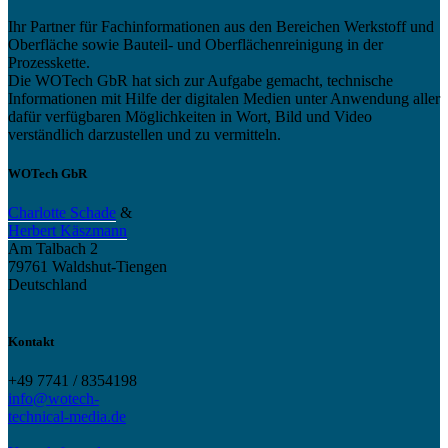
Ihr Partner für Fachinformationen aus den Bereichen Werkstoff und
Oberfläche sowie Bauteil- und Oberflächenreinigung in der
Prozesskette.
Die WOTech GbR hat sich zur Aufgabe gemacht, technische
Informationen mit Hilfe der digitalen Medien unter Anwendung aller
dafür verfügbaren Möglichkeiten in Wort, Bild und Video
verständlich darzustellen und zu vermitteln.
WOTech GbR
Charlotte Schade
&
Herbert Käszmann
Am Talbach 2
79761 Waldshut-Tiengen
Deutschland
Kontakt
+49 7741 / 8354198
info@wotech-
technical-media.de