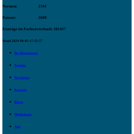
Normen:
2341
Patente:
3608
Einträge im Fachwörterbuch: 101417
Stand 2024-08-05 17:32:57
Ihr Abonnement
Termine
Newsletter
Kontakt
Beirat
Mediadaten
App