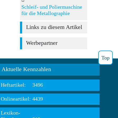
Schleif- und Poliermaschine
für die Metallographie
Links zu diesem Artikel
Werbepartner
Top
Aktuelle Kennzahlen
Heftartikel:
3496
Onlineartikel:
4439
Lexikon-