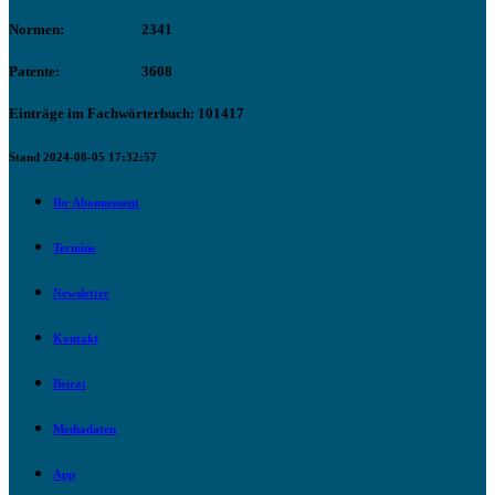
Normen:
2341
Patente:
3608
Einträge im Fachwörterbuch: 101417
Stand 2024-08-05 17:32:57
Ihr Abonnement
Termine
Newsletter
Kontakt
Beirat
Mediadaten
App