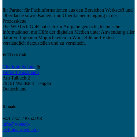
Ihr Partner für Fachinformationen aus den Bereichen Werkstoff und
Oberfläche sowie Bauteil- und Oberflächenreinigung in der
Prozesskette.
Die WOTech GbR hat sich zur Aufgabe gemacht, technische
Informationen mit Hilfe der digitalen Medien unter Anwendung aller
dafür verfügbaren Möglichkeiten in Wort, Bild und Video
verständlich darzustellen und zu vermitteln.
WOTech GbR
Charlotte Schade
&
Herbert Käszmann
Am Talbach 2
79761 Waldshut-Tiengen
Deutschland
Kontakt
+49 7741 / 8354198
info@wotech-
technical-media.de