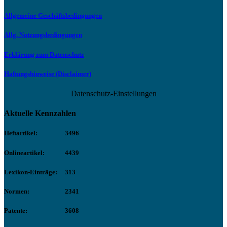
Allgemeine Geschäftsbedingungen
Allg. Nutzungsbedingungen
Erklärung zum Datenschutz
Haftungshinweise (Disclaimer)
Datenschutz-Einstellungen
Aktuelle Kennzahlen
Heftartikel:
3496
Onlineartikel:
4439
Lexikon-Einträge:
313
Normen:
2341
Patente:
3608