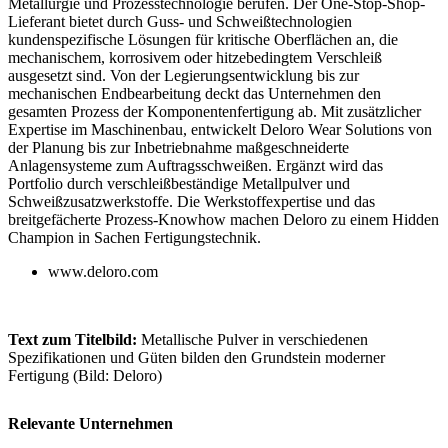
Metallurgie und Prozesstechnologie berufen. Der One-Stop-Shop-
Lieferant bietet durch Guss- und Schweißtechnologien
kundenspezifische Lösungen für kritische Oberflächen an, die
mechanischem, korrosivem oder hitzebedingtem Verschleiß
ausgesetzt sind. Von der Legierungsentwicklung bis zur
mechanischen Endbearbeitung deckt das Unternehmen den
gesamten Prozess der Komponentenfertigung ab. Mit zusätzlicher
Expertise im Maschinenbau, entwickelt Deloro Wear Solutions von
der Planung bis zur Inbetriebnahme maßgeschneiderte
Anlagensysteme zum Auftragsschweißen. Ergänzt wird das
Portfolio durch verschleißbeständige Metall­pulver und
Schweißzusatzwerkstoffe. Die Werkstoffexpertise und das
breitgefächerte Prozess-Knowhow machen Deloro zu einem Hidden
Champion in Sachen Fertigungstechnik.
www.deloro.com
Text zum Titelbild:
Metallische Pulver in verschiedenen
Spezifikationen und Güten bilden den Grundstein moderner
Fertigung (Bild: Deloro)
Relevante Unternehmen