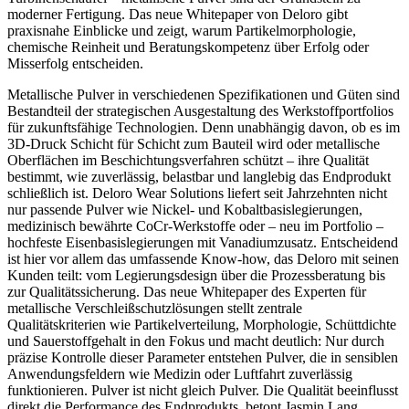
moderner Fertigung. Das neue Whitepaper von Deloro gibt
praxisnahe Einblicke und zeigt, warum Partikelmorphologie,
chemische Reinheit und Beratungskompetenz über Erfolg oder
Misserfolg entscheiden.
Metallische Pulver in verschiedenen Spezi­fikationen und Güten sind
Bestandteil der strategischen Ausgestaltung des Werkstoffportfolios
für zukunftsfähige Technologien. Denn unabhängig davon, ob es im
3D-Druck Schicht für Schicht zum Bauteil wird oder metallische
Oberflächen im Beschichtungsverfahren schützt – ihre Qualität
bestimmt, wie zuverlässig, belastbar und langlebig das Endprodukt
schließlich ist. Deloro Wear Solutions liefert seit Jahrzehnten nicht
nur passende Pulver wie Nickel- und Kobalt­basislegierungen,
medizinisch bewährte CoCr-Werkstoffe oder – neu im Portfolio –
hochfeste Eisenbasislegierungen mit Vanadiumzusatz. Entscheidend
ist hier vor allem das umfassende Know-how, das Deloro mit seinen
Kunden teilt: vom Legierungsdesign über die Prozessberatung bis
zur Qualitätssicherung. Das neue Whitepaper des Experten für
metallische Verschleißschutzlösungen stellt zentrale
Qualitätskriterien wie Partikelverteilung, Morphologie, Schüttdichte
und Sauerstoffgehalt in den Fokus und macht deutlich: Nur durch
präzise Kontrolle dieser Parameter entstehen Pulver, die in sensiblen
Anwendungsfeldern wie Medizin oder Luftfahrt zuverlässig
funktionieren.
Pulver ist nicht gleich Pulver. Die Qualität beeinflusst
direkt die Performance des Endprodukts,
betont Jasmin Lang,