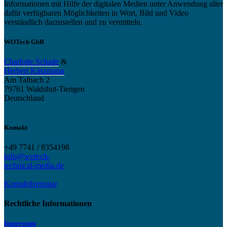
Informationen mit Hilfe der digitalen Medien unter Anwendung aller
dafür verfügbaren Möglichkeiten in Wort, Bild und Video
verständlich darzustellen und zu vermitteln.
WOTech GbR
Charlotte Schade
&
Herbert Käszmann
Am Talbach 2
79761 Waldshut-Tiengen
Deutschland
Kontakt
+49 7741 / 8354198
info@wotech-
technical-media.de
Kontaktformular
Rechtliche Informationen
Impressum