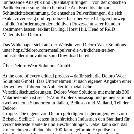
umfassende Analytik und Qualitätsprüfungen – von der optischen
Partikelvermessung über chemische Analysen bis hin zur
Schüttdichtebestimmung.
So entstehen Pulverlösungen, die sich
exakt, zuverlässig und reproduzierbar über viele Chargen hinweg
auf die Anforderungen der additiven Prozesse unserer Kunden
abstimmen lassen,
erklärt Dr.-Ing. Horst Hill, Head of R&D
Materials bei Deloro.
Das Whitepaper steht auf der Website von Deloro Wear Solutions
unter
https://deloro.com/metallpulver-die-wirklichen-treiber-
industrieller-innovation/
zum Download bereit.
Über Deloro Wear Solutions GmbH
At the core of every critical process
– dafür steht die Deloro Wear
Solutions GmbH.
Das Unternehmen ist nach eigenen Angaben einer
der weltweit führenden Anbieter für metallische
Verschleißschutzlösungen. Deloro Wear Solutions mit mehr als 300
Mitarbeitenden ist seit 1972 in Koblenz ansässig und gemeinsam mit
zwei weiteren Standorten in Italien, Bellusco und Mailand, Teil der
Deloro-
Gruppe. Die eigens von Deloro ­gefertigten Legierungen, wie zum
Beispiel Stellite
®
, setzen in zahlreichen Industrien den Standard für
verschleißfeste Bauteile und Beschichtungen. Dabei kann sich das
Unternehmen auf eine über 100 Jahre geformte Expertise in