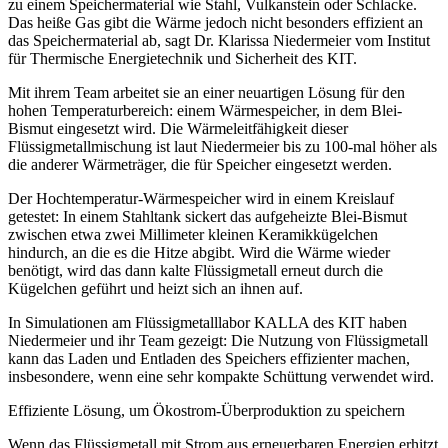
zu einem Speichermaterial wie Stahl, Vulkanstein oder Schlacke.
Das heiße Gas gibt
die Wärme jedoch nicht besonders effizient an
das Speichermaterial ab,
sagt Dr. Klarissa Niedermeier vom Institut
für Thermische Energietechnik und Sicherheit des KIT.
Mit ihrem Team arbeitet sie an einer neuartigen Lösung für den
hohen Temperaturbereich: einem Wärmespeicher, in dem Blei-
Bismut eingesetzt wird. Die Wärmeleitfähigkeit dieser
Flüssigmetallmischung ist laut Niedermeier bis zu 100-mal höher als
die anderer Wärmeträger, die für Speicher eingesetzt werden.
Der Hochtemperatur-Wärmespeicher wird in einem Kreislauf
getestet: In einem Stahltank sickert das aufgeheizte Blei-Bismut
zwischen etwa zwei Millimeter kleinen Keramik­kügelchen
hindurch, an die es die Hitze abgibt. Wird die Wärme wieder
benötigt, wird das dann
kalte
Flüssigmetall erneut durch die
Kügelchen geführt und heizt sich an ihnen auf.
In Simulationen am Flüssigmetalllabor KALLA des KIT haben
Niedermeier und ihr Team gezeigt: Die Nutzung von Flüssigmetall
kann das Laden und Entladen des Speichers effizienter machen,
insbesondere, wenn eine sehr kompakte Schüttung verwendet wird.
Effiziente Lösung, um Ökostrom-­Überproduktion zu speichern
Wenn das Flüssigmetall mit Strom aus erneuerbaren Energien erhitzt