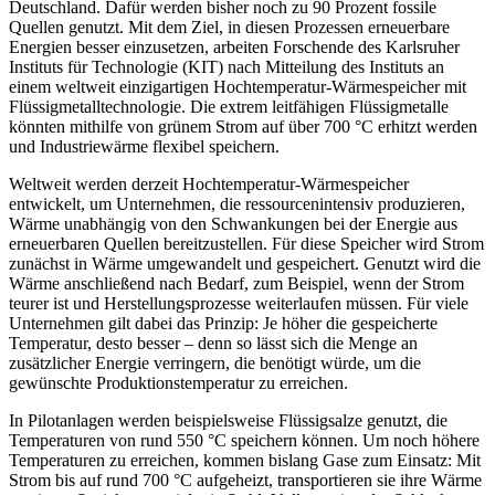
Deutschland. Dafür werden bisher noch zu 90 Prozent fossile
Quellen genutzt. Mit dem Ziel, in diesen Prozessen erneuerbare
Energien besser einzusetzen, arbeiten Forschende des Karlsruher
Instituts für Technologie (KIT) nach Mitteilung des Instituts an
einem weltweit einzigartigen Hochtemperatur-Wärmespeicher mit
Flüssigmetalltechnologie. Die extrem leitfähigen Flüssigmetalle
könnten mithilfe von grünem Strom auf über 700 °C erhitzt werden
und Industriewärme flexibel speichern.
Weltweit werden derzeit Hochtemperatur-Wärmespeicher
entwickelt, um Unternehmen, die ressourcenintensiv produzieren,
Wärme unabhängig von den Schwankungen bei der Energie aus
erneuerbaren Quellen bereitzustellen. Für diese Speicher wird Strom
zunächst in Wärme umgewandelt und gespeichert. Genutzt wird die
Wärme anschließend nach Bedarf, zum Beispiel, wenn der Strom
teurer ist und Herstellungsprozesse weiterlaufen müssen. Für viele
Unternehmen gilt dabei das Prinzip: Je höher die gespeicherte
Temperatur, desto besser – denn so lässt sich die Menge an
zusätzlicher Energie verringern, die benötigt würde, um die
gewünschte Produktionstemperatur zu erreichen.
In Pilotanlagen werden beispielsweise Flüssigsalze genutzt, die
Temperaturen von rund 550 °C speichern können. Um noch ­höhere
Temperaturen zu erreichen, kommen ­bislang Gase zum Einsatz: Mit
Strom bis auf rund 700 °C aufgeheizt, transportieren sie ihre Wärme