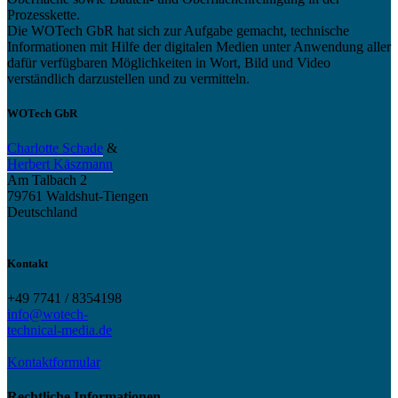
Prozesskette.
Die WOTech GbR hat sich zur Aufgabe gemacht, technische
Informationen mit Hilfe der digitalen Medien unter Anwendung aller
dafür verfügbaren Möglichkeiten in Wort, Bild und Video
verständlich darzustellen und zu vermitteln.
WOTech GbR
Charlotte Schade
&
Herbert Käszmann
Am Talbach 2
79761 Waldshut-Tiengen
Deutschland
Kontakt
+49 7741 / 8354198
info@wotech-
technical-media.de
Kontaktformular
Rechtliche Informationen