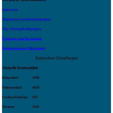
Impressum
Allgemeine Geschäftsbedingungen
Allg. Nutzungsbedingungen
Erklärung zum Datenschutz
Haftungshinweise (Disclaimer)
Datenschutz-Einstellungen
Aktuelle Kennzahlen
Heftartikel:
3496
Onlineartikel:
4439
Lexikon-Einträge:
313
Normen:
2341