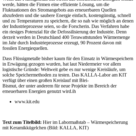
werde, hätten die Firmen eine effiziente Lösung, um die
Fluktuationen des Stromangebots aus erneuerbaren Quellen
abzufedern und die saubere Energie einfach, kostengünstig, schnell
und zu Temperaturen zu speichern, die so nah wie möglich an denen
der Industrieprozesse seien, so die Forscherin. Das Verfahren habe
ein riesiges Potenzial für die Defossilisierung der Industrie. Denn
derzeit werden in Deutschland 400 Terawattstunden Wärmemenge
im Jahr durch Industrieprozesse erzeugt, 90 Prozent davon mit
fossilen Energiequellen.
Dass Flüssigmetalle bisher kaum für den Einsatz in Wärmespeichern
in Erwägung gezo­gen wurden, hat laut Niedermeier vor ­allem
logistische Gründe: Weltweit gebe es nur wenige Kreisläufe, um
solche Speichermethoden zu testen. Das KALLA-Labor am KIT
verfügt über einen großen Kreislauf mit Blei-
Bismut, der unter anderem für neue Projekte im Bereich der
erneuerbaren Energien genutzt wird.ih
www.kit.edu
Text zum Titelbild:
Hier im Labormaßstab – Wärmespeicherung
mit Keramikkügelchen (Bild: KALLA, KIT)