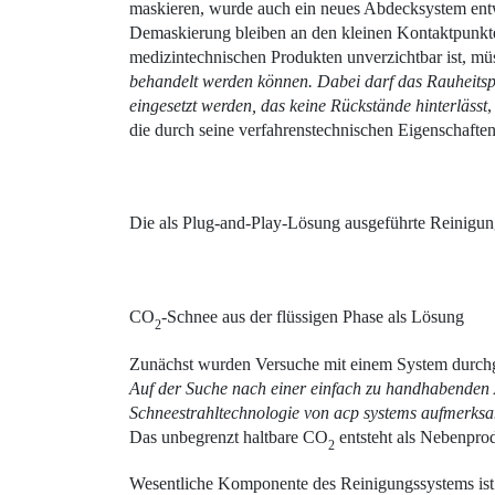
maskieren, wurde auch ein neues Abdecksystem entwi
Demaskierung bleiben an den kleinen Kontaktpunkten
medizintechnischen Produkten unverzichtbar ist, mü
behandelt werden können. Dabei darf das Rauheitsp
eingesetzt werden, das keine Rückstände hinterlässt
,
die durch seine verfahrenstechnischen Eigenschaft
Die als Plug-and-Play-Lösung ausgeführte Reinigung
CO
-Schnee aus der ­flüssigen Phase als Lösung
2
Zunächst wurden Versuche mit einem System durchge
Auf der Suche nach einer einfach zu handhabenden An
Schneestrahltechnologie von acp systems aufmerk
Das unbegrenzt haltbare CO
entsteht als Nebenprod
2
Wesentliche Komponente des Reinigungssystems ist e