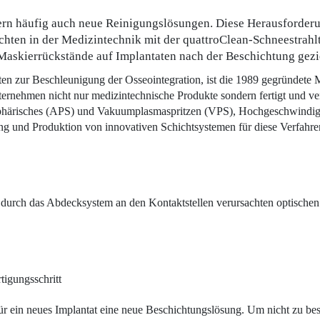
rn häufig auch neue Reinigungslösungen. Diese Herausforderun
hten in der Medizintechnik mit der quattroClean-Schneestrahlt
askierrück­stände auf Implantaten nach der Beschichtung geziel
ten zur Beschleunigung der Osseo­integration, ist die 1989 gegründete 
ernehmen nicht nur medizintechnische Produkte sondern fertigt und ver
mosphärisches (APS) und Vakuumplasmaspritzen (VPS), Hochgeschwind
ung und Produktion von innovativen Schichtsystemen für diese Verfahr
 durch das Abdecksystem an den Kontaktstellen verursachten optischen 
tigungsschritt
 ein neues Implantat eine neue Beschichtungslösung. Um nicht zu besch