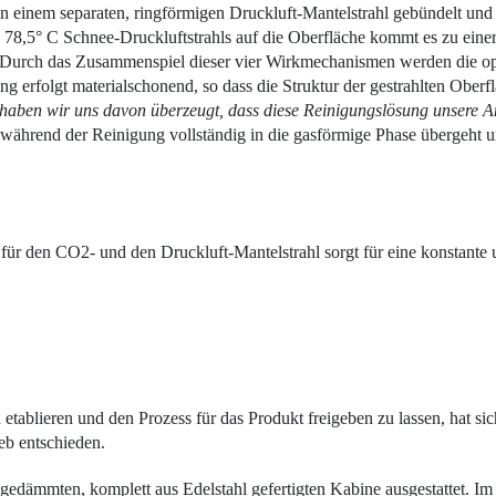
n einem separaten, ringförmigen Druckluft-Mantelstrahl gebündelt und
s 78,5° C Schnee-Druckluftstrahls auf die Oberfläche kommt es zu ein
. Durch das Zusammenspiel dieser vier Wirkmechanismen werden die o
ng erfolgt materialschonend, so dass die Struktur der gestrahlten Oberfl
aben wir uns davon überzeugt, dass diese Reinigungslösung unsere Anf
während der Reinigung vollständig in die gasförmige Phase übergeht 
für den CO2- und den Druckluft-Mantelstrahl sorgt für eine konstante 
blieren und den Prozess für das Produkt freigeben zu lassen, hat sich
eb entschieden.
lgedämmten, komplett aus Edelstahl gefertigten Kabine ausgestattet. I