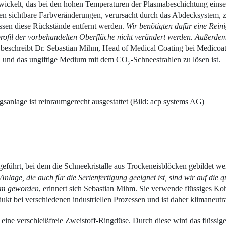
ckelt, das bei den hohen Tempera­turen der Plasmabeschichtung einse
 sichtbare Farbveränderungen, verursacht durch das Abdecksystem, zu
ssen diese Rückstände entfernt werden.
Wir benötigten dafür eine Reini
rofil der vorbehandelten Oberfläche nicht verändert werden. Außerde
 beschreibt Dr. Sebastian Mihm, Head of Medical Coating bei Medicoa
en und das ungiftige Medium mit dem CO
-Schneestrahlen zu lösen ist.
2
sanlage ist reinraumgerecht ausgestattet (Bild: acp systems AG)
führt, bei dem die Schneekristalle aus Trockeneisblöcken gebildet we
lage, die auch für die Serienfertigung geeignet ist, sind wir auf die 
sam geworden
, erinnert sich Sebastian Mihm. Sie verwende flüssiges K
ukt bei verschiedenen industriellen Prozessen und ist daher klimaneutra
ine verschleißfreie Zweistoff-Ringdüse. Durch diese wird das flüssige