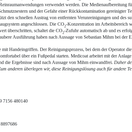
 Reinraumanwendungen verwendet werden. Die Medienaufbereitung für 
Schmutznestern und der Gefahr einer Rückkontamination gereinigter Tei
tzt den schnellen Austrag von entfernten Verunreinigungen und des subl
bsaugsystem angeschlossen. Die CO
-Konzentration im Arbeitsbereich wi
2
rt überschritten, schaltet die CO
-Zufuhr auto­matisch ab und es erfol
2
saubere Ausführung haben nach Aussage von Sebastian Mihm bei der Ent
e mit Handeingriffen. Der Reinigungsprozess, bei dem der Operator die
 komfortabel über ein Fußpedal starten. Medicoat arbeitet mit der Anlage
und die Ergebnisse sind nach Aussage von Mihm einwandfrei.
Daher de
Zum anderen überlegen wir, diese Reinigungslösung auch für andere Tei
49 7156 480140
2 8897686