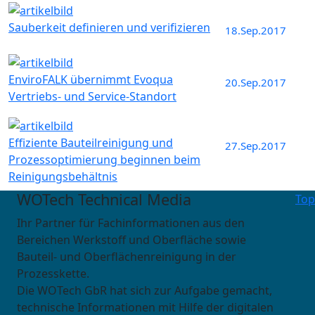
Sauberkeit definieren und verifizieren
18.Sep.2017
EnviroFALK übernimmt Evoqua
20.Sep.2017
Vertriebs- und Service-Standort
Effiziente Bauteilreinigung und
27.Sep.2017
Prozessoptimierung beginnen beim
Reinigungsbehältnis
WOTech Technical Media
Top
Ihr Partner für Fachinformationen aus den
Bereichen Werkstoff und Oberfläche sowie
Bauteil- und Oberflächenreinigung in der
Prozesskette.
Die WOTech GbR hat sich zur Aufgabe gemacht,
technische Informationen mit Hilfe der digitalen